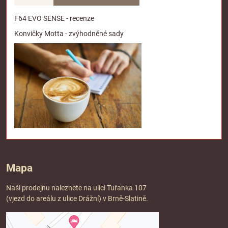
F64 EVO SENSE - recenze
Konvičky Motta - zvýhodněné sady
Mapa
Naši prodejnu naleznete na ulici Tuřanka 107
(vjezd do areálu z ulice Drážní) v Brně-Slatině.