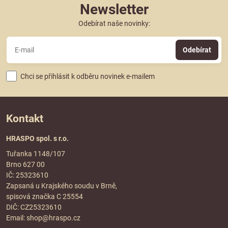
Newsletter
Odebírat naše novinky:
Odebírat
Chci se přihlásit k odběru novinek e-mailem
Kontakt
HRASPO spol. s r.o.
Tuřanka 1148/107
Brno 627 00
IČ: 25323610
Zapsaná u Krajského soudu v Brně,
spisová značka C 25554
DIČ: CZ25323610
Email:
shop@hraspo.cz