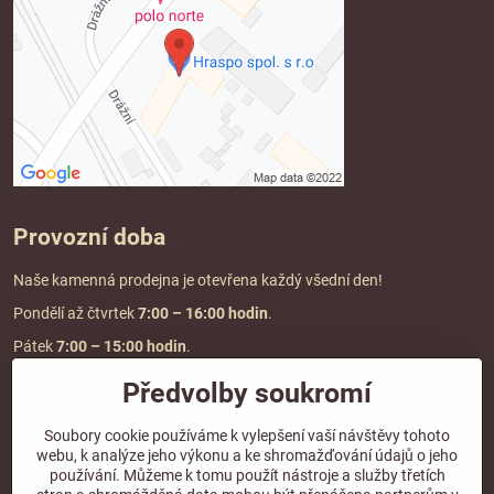
Provozní doba
Naše kamenná prodejna je otevřena každý všední den!
Pondělí až čtvrtek
7:00
– 16:00 hodin
.
Pátek
7:00 – 15:00 hodin
.
Předvolby soukromí
Doprava a platba
Soubory cookie používáme k vylepšení vaší návštěvy tohoto
webu, k analýze jeho výkonu a ke shromažďování údajů o jeho
DOPRAVA ZDARMA
používání. Můžeme k tomu použít nástroje a služby třetích
při objednávce nad
2000 Kč vč. DPH.