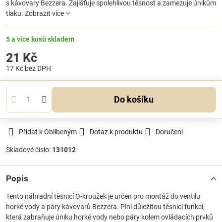
s kávovary Bezzera. Zajišťuje spolehlivou těsnost a zamezuje únikům
tlaku.
Zobrazit více
5 a více kusů skladem
21 Kč
17 Kč
bez DPH
Do košíku
Přidat k Oblíbeným
Dotaz k produktu
Doručení
Skladové číslo:
131012
Popis
Tento náhradní těsnicí O-kroužek je určen pro montáž do ventilu
horké vody a páry kávovarů Bezzera. Plní důležitou těsnicí funkci,
která zabraňuje úniku horké vody nebo páry kolem ovládacích prvků