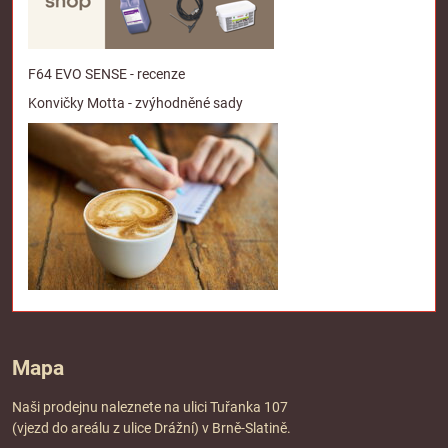
F64 EVO SENSE - recenze
Konvičky Motta - zvýhodněné sady
Mapa
Naši prodejnu naleznete na ulici Tuřanka 107
(vjezd do areálu z ulice Drážní) v Brně-Slatině.