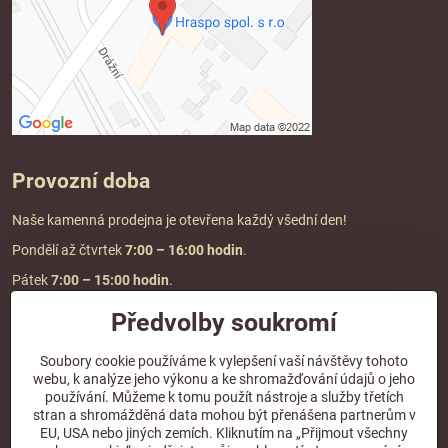
Provozní doba
Naše kamenná prodejna je otevřena každý všední den!
Pondělí až čtvrtek
7:00
– 16:00 hodin
.
Pátek
7:00 – 15:00 hodin
.
Předvolby soukromí
Doprava a platba
Soubory cookie používáme k vylepšení vaší návštěvy tohoto
webu, k analýze jeho výkonu a ke shromažďování údajů o jeho
DOPRAVA ZDARMA
používání. Můžeme k tomu použít nástroje a služby třetích
při objednávce nad
2000 Kč vč. DPH.
stran a shromážděná data mohou být přenášena partnerům v
EU, USA nebo jiných zemích. Kliknutím na „Přijmout všechny
*Nevztahuje se na paletovou přepravu.