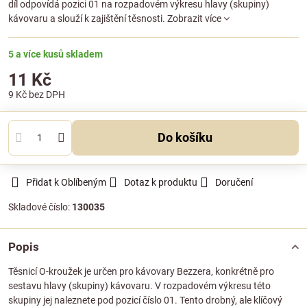
díl odpovídá pozici 01 na rozpadovém výkresu hlavy (skupiny)
kávovaru a slouží k zajištění těsnosti.
Zobrazit více
5 a více kusů skladem
11 Kč
9 Kč
bez DPH
Do košíku
Přidat k Oblíbeným
Dotaz k produktu
Doručení
Skladové číslo:
130035
Popis
Těsnicí O-kroužek je určen pro kávovary Bezzera, konkrétně pro
sestavu hlavy (skupiny) kávovaru. V rozpadovém výkresu této
skupiny jej naleznete pod pozicí číslo 01. Tento drobný, ale klíčový