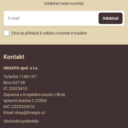
Odebírat naše novinky:
Odebírat
Chci se přihlásit k odběru novinek e-mailem
Kontakt
HRASPO spol. s r.o.
Tuřanka 1148/107
Brno 627 00
IČ: 25323610
Zapsaná u Krajského soudu v Brně,
spisová značka C 25554
DIČ: CZ25323610
Email:
shop@hraspo.cz
Obchodní podmínky