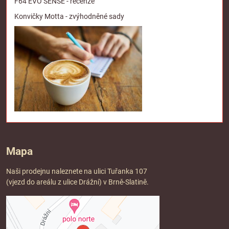
F64 EVO SENSE - recenze
Konvičky Motta - zvýhodněné sady
Mapa
Naši prodejnu naleznete na ulici Tuřanka 107
(vjezd do areálu z ulice Drážní) v Brně-Slatině.