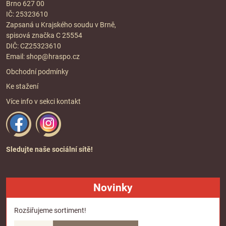
Brno 627 00
IČ: 25323610
Zapsaná u Krajského soudu v Brně,
spisová značka C 25554
DIČ: CZ25323610
Email:
shop@hraspo.cz
Obchodní podmínky
Ke stažení
Více info v sekci
kontakt
Sledujte naše sociální sítě!
Novinky
Rozšiřujeme sortiment!