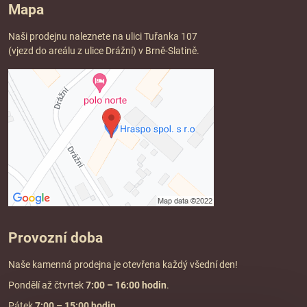
Mapa
Naši prodejnu naleznete na ulici Tuřanka 107
(vjezd do areálu z ulice Drážní) v Brně-Slatině.
Provozní doba
Naše kamenná prodejna je otevřena každý všední den!
Pondělí až čtvrtek
7:00
– 16:00 hodin
.
Pátek
7:00 – 15:00 hodin
.