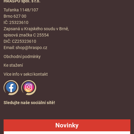
HRASPO spol. s r.o.
Tuřanka 1148/107
Brno 627 00
IČ: 25323610
Zapsaná u Krajského soudu v Brně,
spisová značka C 25554
DIČ: CZ25323610
Email:
shop@hraspo.cz
Obchodní podmínky
Ke stažení
Více info v sekci
kontakt
Sledujte naše sociální sítě!
Novinky