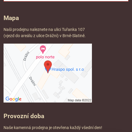
Mapa
Naši prodejnu naleznete na ulici Tuřanka 107
(vjezd do areálu z ulice Drážní) v Brně-Slatině.
Provozní doba
Naše kamenná prodejna je otevřena každý všední den!