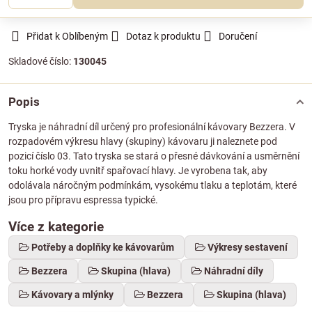
Přidat k Oblíbeným
Dotaz k produktu
Doručení
Skladové číslo:
130045
Popis
Tryska je náhradní díl určený pro profesionální kávovary Bezzera. V
rozpadovém výkresu hlavy (skupiny) kávovaru ji naleznete pod
pozicí číslo 03. Tato tryska se stará o přesné dávkování a usměrnění
toku horké vody uvnitř spařovací hlavy. Je vyrobena tak, aby
odolávala náročným podmínkám, vysokému tlaku a teplotám, které
jsou pro přípravu espressa typické.
Více z kategorie
Potřeby a doplňky ke kávovarům
Výkresy sestavení
Bezzera
Skupina (hlava)
Náhradní díly
Kávovary a mlýnky
Bezzera
Skupina (hlava)