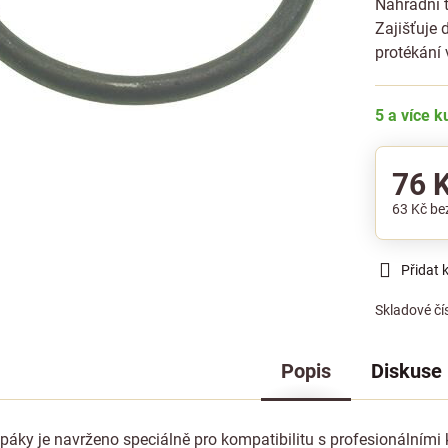
Náhradní 
Zajišťuje 
protékání 
5 a více 
76 
63 Kč
be
Přidat 
Skladové čí
Popis
Diskuse
í páky je navrženo speciálně pro kompatibilitu s profesionálním