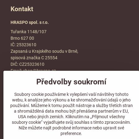
Kontakt
HRASPO spol. s r.o.
Tuřanka 1148/107
Brno 627 00
IČ: 25323610
Zapsaná u Krajského soudu v Brně,
spisová značka C 25554
DIČ: CZ25323610
Email:
shop@hraspo.cz
Předvolby soukromí
Obchodní podmínky
Ke stažení
Soubory cookie používáme k vylepšení vaší návštěvy tohoto
Více info v sekci
kontakt
webu, k analýze jeho výkonu a ke shromažďování údajů o jeho
používání. Můžeme k tomu použít nástroje a služby třetích stran
a shromážděná data mohou být přenášena partnerům v EU,
USA nebo jiných zemích. Kliknutím na „Přijmout všechny
soubory cookie“ vyjadřujete svůj souhlas s tímto zpracováním.
Sledujte naše sociální sítě!
Níže můžete najít podrobné informace nebo upravit své
preference.