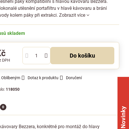
těsnění páky kompatibilní s hlavou kávovarů Bezzera.
dokonalé utěsnění portafiltru v hlavě kávovaru a brání
vody kolem páky při extrakci.
Zobrazit více
kusů skladem
Kč
Do košíku
z DPH
k Oblíbeným
Dotaz k produktu
Doručení
slo:
118050
0
Novinky
i kávovary Bezzera, konkrétně pro montáž do hlavy