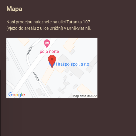
Mapa
Naši prodejnu naleznete na ulici Tuřanka 107
(vjezd do areálu z ulice Drážní) v Brně-Slatině.