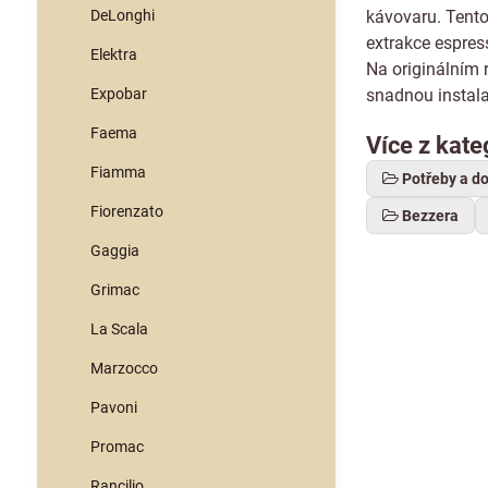
DeLonghi
kávovaru. Tento
extrakce espres
Elektra
Na originálním 
Expobar
snadnou instal
Faema
Více z kate
Fiamma
Potřeby a d
Fiorenzato
Bezzera
Gaggia
Grimac
La Scala
Marzocco
Pavoni
Promac
Rancilio