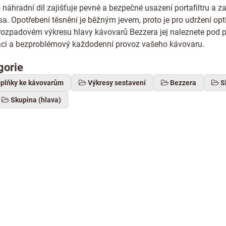
 náhradní díl zajišťuje pevné a bezpečné usazení portafiltru a
sa. Opotřebení těsnění je běžným jevem, proto je pro udržení o
rozpadovém výkresu hlavy kávovarů Bezzera jej naleznete pod po
aci a bezproblémový každodenní provoz vašeho kávovaru.
gorie
oplňky ke kávovarům
Výkresy sestavení
Bezzera
S
Skupina (hlava)