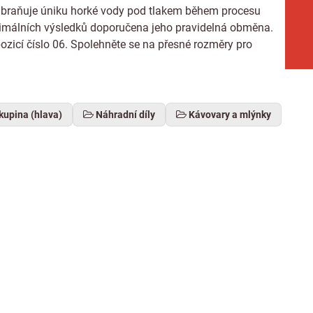
 zabraňuje úniku horké vody pod tlakem během procesu
ptimálních výsledků doporučena jeho pravidelná obměna.
zicí číslo 06. Spolehněte se na přesné rozměry pro
kupina (hlava)
Náhradní díly
Kávovary a mlýnky