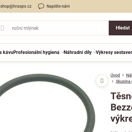
shop@hraspo.cz
Napište nám
Hledat
a kávu
Profesionální hygiena
Náhradní díly
Výkresy sestave
Úvod
Náh
Skupina 
Těsn
Bezz
výkr