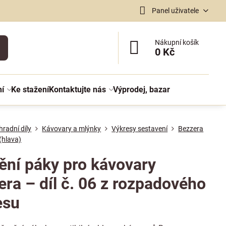
Panel uživatele
Nákupní košík
0 Kč
ní
Ke stažení
Kontaktujte nás
Výprodej, bazar
radní díly
Kávovary a mlýnky
Výkresy sestavení
Bezzera
(hlava)
ění páky pro kávovary
era – díl č. 06 z rozpadového
esu