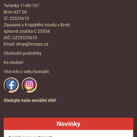
Tuřanka 1148/107
Brno 627 00
IČ: 25323610
Zapsaná u Krajského soudu v Brně,
spisová značka C 25554
DIČ: CZ25323610
Email:
shop@hraspo.cz
Obchodní podmínky
Ke stažení
Více info v sekci
kontakt
Sledujte naše sociální sítě!
Novinky