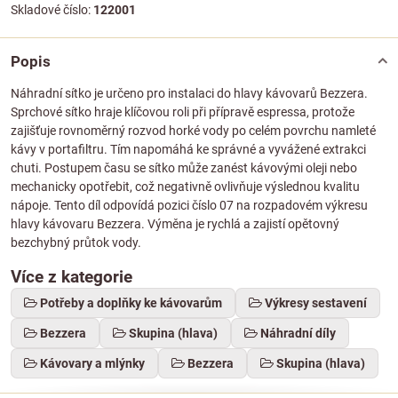
Skladové číslo:
122001
Popis
Náhradní sítko je určeno pro instalaci do hlavy kávovarů Bezzera.
Sprchové sítko hraje klíčovou roli při přípravě espressa, protože
zajišťuje rovnoměrný rozvod horké vody po celém povrchu namleté
kávy v portafiltru. Tím napomáhá ke správné a vyvážené extrakci
chuti. Postupem času se sítko může zanést kávovými oleji nebo
mechanicky opotřebit, což negativně ovlivňuje výslednou kvalitu
nápoje. Tento díl odpovídá pozici číslo 07 na rozpadovém výkresu
hlavy kávovaru Bezzera. Výměna je rychlá a zajistí opětovný
bezchybný průtok vody.
Více z kategorie
Potřeby a doplňky ke kávovarům
Výkresy sestavení
Bezzera
Skupina (hlava)
Náhradní díly
Kávovary a mlýnky
Bezzera
Skupina (hlava)