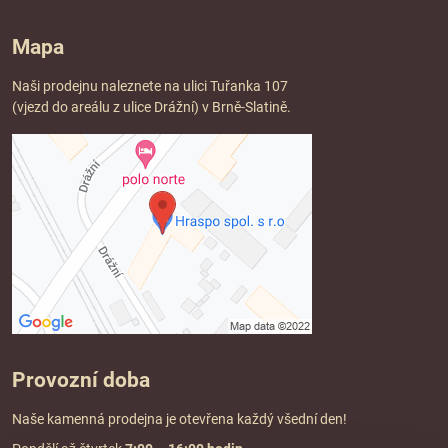
Mapa
Naši prodejnu naleznete na ulici Tuřanka 107
(vjezd do areálu z ulice Drážní) v Brně-Slatině.
Provozní doba
Naše kamenná prodejna je otevřena každý všední den!