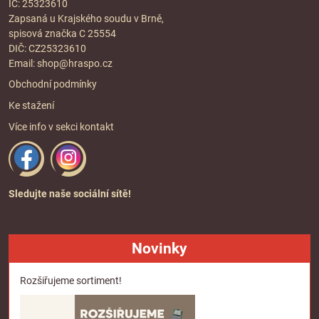
IČ: 25323610
Zapsaná u Krajského soudu v Brně,
spisová značka C 25554
DIČ: CZ25323610
Email:
shop@hraspo.cz
Obchodní podmínky
Ke stažení
Více info v sekci
kontakt
Sledujte naše sociální sítě!
Novinky
Rozšiřujeme sortiment!