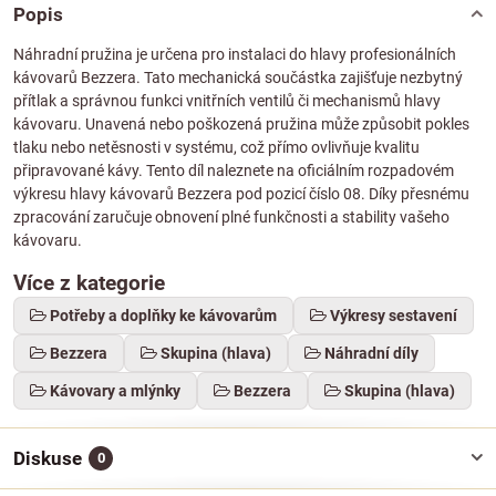
Popis
Náhradní pružina je určena pro instalaci do hlavy profesionálních
kávovarů Bezzera. Tato mechanická součástka zajišťuje nezbytný
přítlak a správnou funkci vnitřních ventilů či mechanismů hlavy
kávovaru. Unavená nebo poškozená pružina může způsobit pokles
tlaku nebo netěsnosti v systému, což přímo ovlivňuje kvalitu
připravované kávy. Tento díl naleznete na oficiálním rozpadovém
výkresu hlavy kávovarů Bezzera pod pozicí číslo 08. Díky přesnému
zpracování zaručuje obnovení plné funkčnosti a stability vašeho
kávovaru.
Více z kategorie
Potřeby a doplňky ke kávovarům
Výkresy sestavení
Bezzera
Skupina (hlava)
Náhradní díly
Kávovary a mlýnky
Bezzera
Skupina (hlava)
Diskuse
0