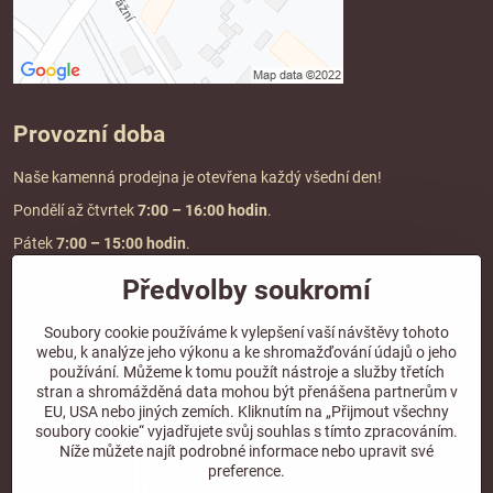
Provozní doba
Naše kamenná prodejna je otevřena každý všední den!
Pondělí až čtvrtek
7:00
– 16:00 hodin
.
Pátek
7:00 – 15:00 hodin
.
Předvolby soukromí
Doprava a platba
Soubory cookie používáme k vylepšení vaší návštěvy tohoto
webu, k analýze jeho výkonu a ke shromažďování údajů o jeho
DOPRAVA ZDARMA
používání. Můžeme k tomu použít nástroje a služby třetích
při objednávce nad
2000 Kč vč. DPH.
stran a shromážděná data mohou být přenášena partnerům v
EU, USA nebo jiných zemích. Kliknutím na „Přijmout všechny
*Nevztahuje se na paletovou přepravu.
soubory cookie“ vyjadřujete svůj souhlas s tímto zpracováním.
Níže můžete najít podrobné informace nebo upravit své
preference.