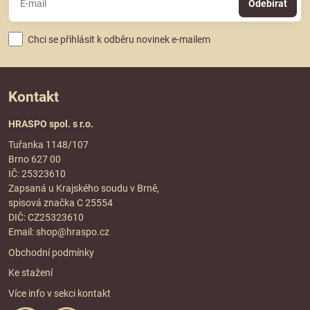
Odebírat
Chci se přihlásit k odběru novinek e-mailem
Kontakt
HRASPO spol. s r.o.
Tuřanka 1148/107
Brno 627 00
IČ: 25323610
Zapsaná u Krajského soudu v Brně,
spisová značka C 25554
DIČ: CZ25323610
Email:
shop@hraspo.cz
Obchodní podmínky
Ke stažení
Více info v sekci
kontakt