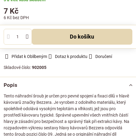
7 Kč
6 Kč
bez DPH
Do košíku
Přidat k Oblíbeným
Dotaz k produktu
Doručení
Skladové číslo:
902005
Popis
Tento náhradní šroub je určen pro pevné spojení a fixaci dílů v hlavě
kávovarů značky Bezzera. Je vyroben z odolného materiálu, který
spolehlivě odolává vysokým teplotám a vlhkosti, jež jsou pro
prostředí kávovaru typické. Správné upevnění všech vnitřních částí
hlavy je zásadní pro bezpečnost a správný tlak při extrakci kávy. Na
rozpadovém výkresu sestavy hlavy kávovarů Bezzera odpovídá
tento šroub pozici číslo 09. Jedná se o originální náhradní díl