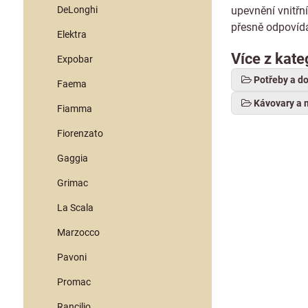
DeLonghi
upevnění vnitřn
přesně odpovídá
Elektra
Více z kate
Expobar
Potřeby a d
Faema
Kávovary a 
Fiamma
Fiorenzato
Gaggia
Grimac
La Scala
Marzocco
Pavoni
Promac
Rancilio