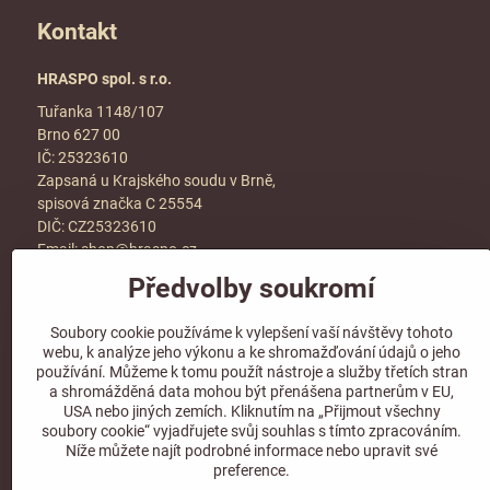
Kontakt
HRASPO spol. s r.o.
Tuřanka 1148/107
Brno 627 00
IČ: 25323610
Zapsaná u Krajského soudu v Brně,
spisová značka C 25554
DIČ: CZ25323610
Email:
shop@hraspo.cz
Předvolby soukromí
Obchodní podmínky
Ke stažení
Soubory cookie používáme k vylepšení vaší návštěvy tohoto
Více info v sekci
kontakt
webu, k analýze jeho výkonu a ke shromažďování údajů o jeho
používání. Můžeme k tomu použít nástroje a služby třetích stran
a shromážděná data mohou být přenášena partnerům v EU,
USA nebo jiných zemích. Kliknutím na „Přijmout všechny
soubory cookie“ vyjadřujete svůj souhlas s tímto zpracováním.
Sledujte naše sociální sítě!
Níže můžete najít podrobné informace nebo upravit své
preference.