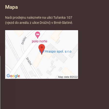
Mapa
Naši prodejnu naleznete na ulici Tuřanka 107
(vjezd do areálu z ulice Drážní) v Brně-Slatině.