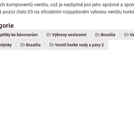
ích komponentů ventilu, což je nezbytné pro jeho správné a spo
 pozici číslo 03 na oficiálním rozpadovém výkresu ventilu horké
gorie
oplňky ke kávovarům
Výkresy sestavení
Brasilia
Ve
mlýnky
Brasilia
Ventil horké vody a páry 2