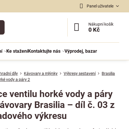
Panel uživatele
Nákupní košík
0 Kč
ní
Ke stažení
Kontaktujte nás
Výprodej, bazar
radní díly
Kávovary a mlýnky
Výkresy sestavení
Brasilia
orké vody a páry 2
e ventilu horké vody a páry
ávovary Brasilia – díl č. 03 z
adového výkresu