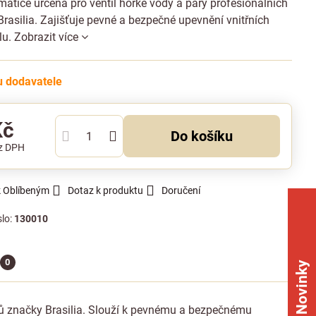
atice určená pro ventil horké vody a páry profesionálních
rasilia. Zajišťuje pevné a bezpečné upevnění vnitřních
ilu.
Zobrazit více
 dodavatele
Kč
Do košíku
z DPH
k Oblíbeným
Dotaz k produktu
Doručení
slo:
130010
0
Novinky
arů značky Brasilia. Slouží k pevnému a bezpečnému