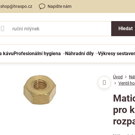
shop@hraspo.cz
Napište nám
Hledat
a kávu
Profesionální hygiena
Náhradní díly
Výkresy sestave
Úvod
Náh
Ventil h
Matic
pro k
rozp