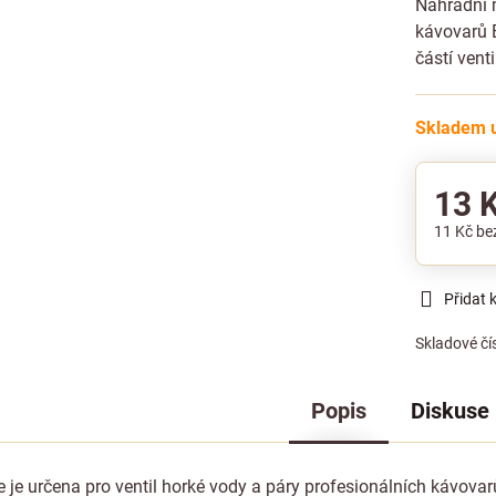
Náhradní m
kávovarů B
částí vent
Skladem u
13 
11 Kč
be
Přidat 
Skladové čí
Popis
Diskuse
 je určena pro ventil horké vody a páry profesionálních kávov