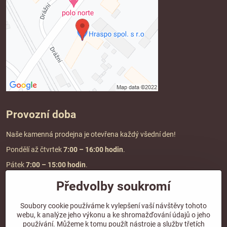
Provozní doba
Naše kamenná prodejna je otevřena každý všední den!
Pondělí až čtvrtek
7:00
– 16:00 hodin
.
Pátek
7:00 – 15:00 hodin
.
Předvolby soukromí
Doprava a platba
Soubory cookie používáme k vylepšení vaší návštěvy tohoto
webu, k analýze jeho výkonu a ke shromažďování údajů o jeho
DOPRAVA ZDARMA
používání. Můžeme k tomu použít nástroje a služby třetích