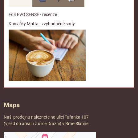
F64 EVO SENSE - recenze
Konvičky Motta - zvýhodněné sady
Mapa
Naši prodejnu naleznete na ulici Tuřanka 107
(vjezd do areálu z ulice Drážní) v Brně-Slatině.