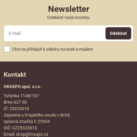
Newsletter
Odebírat naše novinky:
Odebírat
Chci se přihlásit k odběru novinek e-mailem
Kontakt
HRASPO spol. s r.o.
Tuřanka 1148/107
Brno 627 00
IČ: 25323610
Zapsaná u Krajského soudu v Brně,
spisová značka C 25554
DIČ: CZ25323610
Email:
shop@hraspo.cz