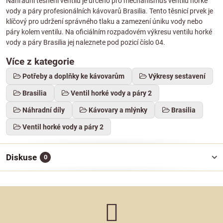
Náhradní těsnění ventilu je určeno pro mechanismus ventilu horké
vody a páry profesionálních kávovarů Brasilia. Tento těsnicí prvek je
klíčový pro udržení správného tlaku a zamezení úniku vody nebo
páry kolem ventilu. Na oficiálním rozpadovém výkresu ventilu horké
vody a páry Brasilia jej naleznete pod pozicí číslo 04.
Více z kategorie
Potřeby a doplňky ke kávovarům
Výkresy sestavení
Brasilia
Ventil horké vody a páry 2
Náhradní díly
Kávovary a mlýnky
Brasilia
Ventil horké vody a páry 2
Diskuse
0