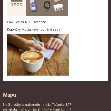
F64 EVO SENSE - recenze
Konvičky Motta - zvýhodněné sady
Mapa
Naši prodejnu naleznete na ulici Tuřanka 107
(vjezd do areálu z ulice Drážní) v Brně-Slatině.