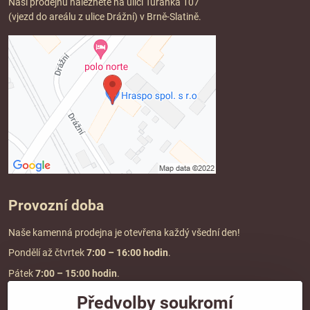
Naši prodejnu naleznete na ulici Tuřanka 107
(vjezd do areálu z ulice Drážní) v Brně-Slatině.
Provozní doba
Naše kamenná prodejna je otevřena každý všední den!
Pondělí až čtvrtek
7:00
– 16:00 hodin
.
Pátek
7:00 – 15:00 hodin
.
Předvolby soukromí