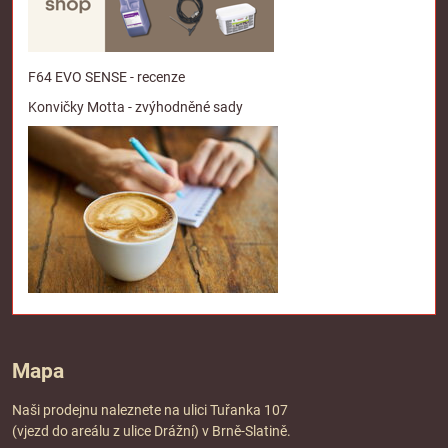
F64 EVO SENSE - recenze
Konvičky Motta - zvýhodněné sady
Mapa
Naši prodejnu naleznete na ulici Tuřanka 107
(vjezd do areálu z ulice Drážní) v Brně-Slatině.