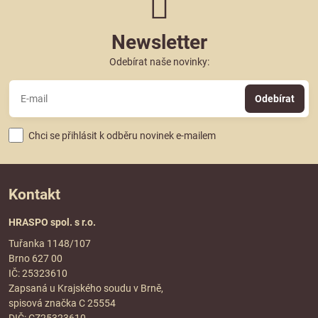
Newsletter
Odebírat naše novinky:
Odebírat
Chci se přihlásit k odběru novinek e-mailem
Kontakt
HRASPO spol. s r.o.
Tuřanka 1148/107
Brno 627 00
IČ: 25323610
Zapsaná u Krajského soudu v Brně,
spisová značka C 25554
DIČ: CZ25323610