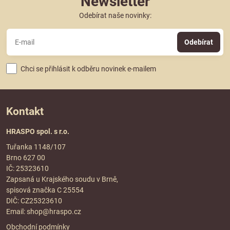
Newsletter
Odebírat naše novinky:
Odebírat
Chci se přihlásit k odběru novinek e-mailem
Kontakt
HRASPO spol. s r.o.
Tuřanka 1148/107
Brno 627 00
IČ: 25323610
Zapsaná u Krajského soudu v Brně,
spisová značka C 25554
DIČ: CZ25323610
Email:
shop@hraspo.cz
Obchodní podmínky