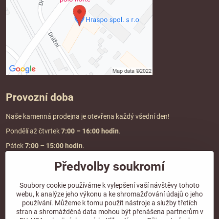
Provozní doba
Naše kamenná prodejna je otevřena každý všední den!
Pondělí až čtvrtek
7:00
– 16:00 hodin
.
Pátek
7:00 – 15:00 hodin
.
Předvolby soukromí
Doprava a platba
Soubory cookie používáme k vylepšení vaší návštěvy tohoto
webu, k analýze jeho výkonu a ke shromažďování údajů o jeho
DOPRAVA ZDARMA
používání. Můžeme k tomu použít nástroje a služby třetích
při objednávce nad
2000 Kč vč. DPH.
stran a shromážděná data mohou být přenášena partnerům v