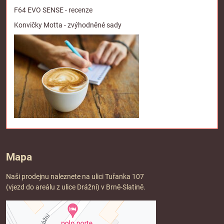
F64 EVO SENSE - recenze
Konvičky Motta - zvýhodněné sady
Mapa
Naši prodejnu naleznete na ulici Tuřanka 107
(vjezd do areálu z ulice Drážní) v Brně-Slatině.