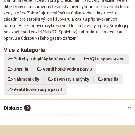
Náhradní těsnění ventilu pro profesionální kávovary Brasilia. Tento
díl je klíčový pro správnou těsnost a bezchybnou funkci ventilu horké
vody a páry. Zabraňuje nechtěnému úniku vody a tlaku, což je
zásadní pro stabilní výkon kávovaru a kvalitu připravovaných
nápojů. V rozpadovém výkresu ventilu horké vody a páry Brasilia jej
naleznete pod pozicí číslo 07. Spolehlivý náhradní díl pro rychlou
opravu a údržbu vašeho gastro zařízení.
Více z kategorie
Potřeby a doplňky ke kávovarům
Výkresy sestavení
Brasilia
Ventil horké vody a páry 3
Náhradní díly
Kávovary a mlýnky
Brasilia
Ventil horké vody a páry 3
Diskuse
0