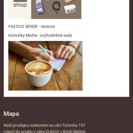
F64 EVO SENSE - recenze
Konvičky Motta - zvýhodněné sady
Mapa
Naši prodejnu naleznete na ulici Tuřanka 107
(vjezd do areálu z ulice Drážní) v Brně-Slatině.