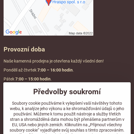
Provozní doba
Naše kamenná prodejna je otevřena každý všední den!
Pondělí až čtvrtek
7:00
– 16:00 hodin
.
Pátek
7:00 – 15:00 hodin
.
Předvolby soukromí
Doprava a platba
Soubory cookie používáme k vylepšení vaší návštěvy tohoto
webu, k analýze jeho výkonu a ke shromažďování údajů o jeho
DOPRAVA ZDARMA
používání. Můžeme k tomu použít nástroje a služby třetích
při objednávce nad
2000 Kč vč. DPH.
stran a shromážděná data mohou být přenášena partnerům v
EU, USA nebo jiných zemích. Kliknutím na „Přijmout všechny
*Nevztahuje se na paletovou přepravu.
soubory cookie“ vyjadřujete svůj souhlas s tímto zpracováním.