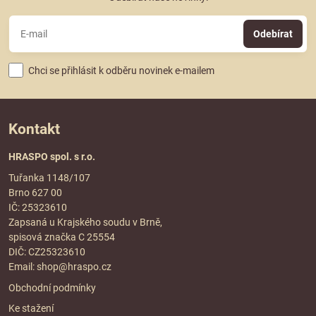
Odebírat
Chci se přihlásit k odběru novinek e-mailem
Kontakt
HRASPO spol. s r.o.
Tuřanka 1148/107
Brno 627 00
IČ: 25323610
Zapsaná u Krajského soudu v Brně,
spisová značka C 25554
DIČ: CZ25323610
Email:
shop@hraspo.cz
Obchodní podmínky
Ke stažení