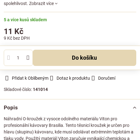
spolehlivost.
Zobrazit více
5 a více kusů skladem
11 Kč
9 Kč
bez DPH
Do košíku
Přidat k Oblíbeným
Dotaz k produktu
Doručení
Skladové číslo:
141014
Popis
Náhradní O-kroužek z vysoce odolného materiálu Viton pro
profesionální kávovary Brasilia. Tento těsnicí kroužek je určen pro
hlavu (skupinu) kávovaru, kde musí odolávat extrémním teplotám a
tlaku vody. Použitý materiál Viton zaručuje vynikající chemickou a