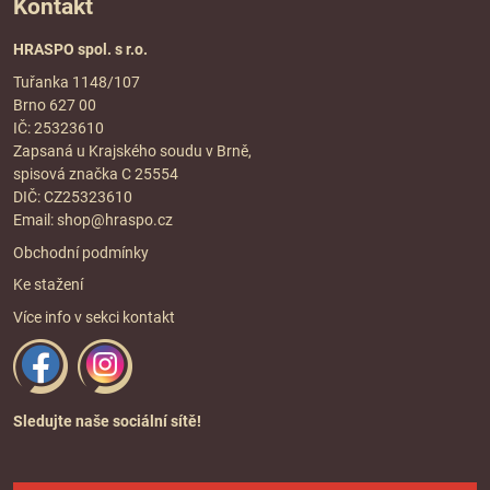
Kontakt
HRASPO spol. s r.o.
Tuřanka 1148/107
Brno 627 00
IČ: 25323610
Zapsaná u Krajského soudu v Brně,
spisová značka C 25554
DIČ: CZ25323610
Email:
shop@hraspo.cz
Obchodní podmínky
Ke stažení
Více info v sekci
kontakt
Sledujte naše sociální sítě!