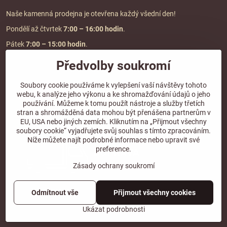
Naše kamenná prodejna je otevřena každý všední den!
Pondělí až čtvrtek
7:00
– 16:00 hodin
.
Pátek
7:00 – 15:00 hodin
.
Předvolby soukromí
Doprava a platba
Soubory cookie používáme k vylepšení vaší návštěvy tohoto
webu, k analýze jeho výkonu a ke shromažďování údajů o jeho
DOPRAVA ZDARMA
používání. Můžeme k tomu použít nástroje a služby třetích
při objednávce nad
2000 Kč vč. DPH.
stran a shromážděná data mohou být přenášena partnerům v
EU, USA nebo jiných zemích. Kliknutím na „Přijmout všechny
*Nevztahuje se na paletovou přepravu.
soubory cookie“ vyjadřujete svůj souhlas s tímto zpracováním.
Níže můžete najít podrobné informace nebo upravit své
preference.
Zásady ochrany soukromí
Odmítnout vše
Přijmout všechny cookies
©
2026
Copyright
Předvolby soukromí
Zásady ochrany soukromí
Ukázat podrobnosti
Vytvořeno systémem:
ByznysWeb.cz