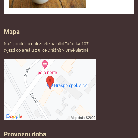
Mapa
Naši prodejnu naleznete na ulici Tuřanka 107
(vjezd do areálu z ulice Drážní) v Brně-Slatině.
Provozní doba