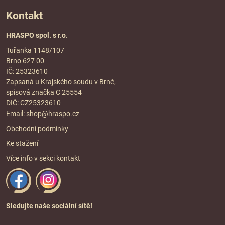
Kontakt
HRASPO spol. s r.o.
Tuřanka 1148/107
Brno 627 00
IČ: 25323610
Zapsaná u Krajského soudu v Brně,
spisová značka C 25554
DIČ: CZ25323610
Email:
shop@hraspo.cz
Obchodní podmínky
Ke stažení
Více info v sekci
kontakt
Sledujte naše sociální sítě!