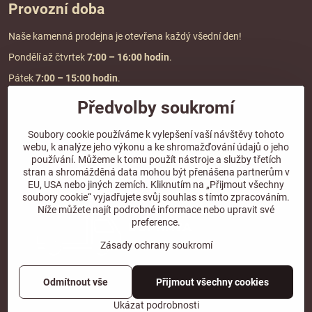
Provozní doba
Naše kamenná prodejna je otevřena každý všední den!
Pondělí až čtvrtek
7:00
– 16:00 hodin
.
Pátek
7:00 – 15:00 hodin
.
Předvolby soukromí
Doprava a platba
Soubory cookie používáme k vylepšení vaší návštěvy tohoto
webu, k analýze jeho výkonu a ke shromažďování údajů o jeho
DOPRAVA ZDARMA
používání. Můžeme k tomu použít nástroje a služby třetích
při objednávce nad
2000 Kč vč. DPH.
stran a shromážděná data mohou být přenášena partnerům v
EU, USA nebo jiných zemích. Kliknutím na „Přijmout všechny
*Nevztahuje se na paletovou přepravu.
soubory cookie“ vyjadřujete svůj souhlas s tímto zpracováním.
Níže můžete najít podrobné informace nebo upravit své
preference.
Zásady ochrany soukromí
Odmítnout vše
Přijmout všechny cookies
©
2026
Copyright
Předvolby soukromí
Zásady ochrany soukromí
Ukázat podrobnosti
Vytvořeno systémem:
ByznysWeb.cz