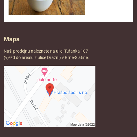
Mapa
Naši prodejnu naleznete na ulici Tuřanka 107
(vjezd do areálu z ulice Drážní) v Brně-Slatině.