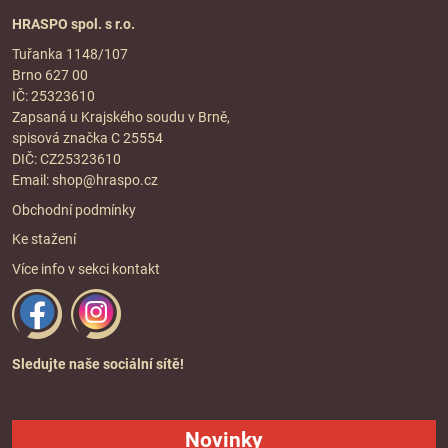
HRASPO spol. s r.o.
Tuřanka 1148/107
Brno 627 00
IČ: 25323610
Zapsaná u Krajského soudu v Brně,
spisová značka C 25554
DIČ: CZ25323610
Email:
shop@hraspo.cz
Obchodní podmínky
Ke stažení
Více info v sekci
kontakt
Sledujte naše sociální sítě!
Novinky