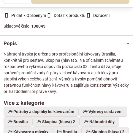
Přidat k Oblíbeným
Dotaz k produktu
Doručení
Skladové číslo:
130045
Popis
Náhradní tryska je určena pro profesionální kávovary Brasilia,
konkrétně pro sestavu Skupina (hlava) 2. Na oficiálním schématu
rozpadového výkresu odpovídá pozici číslo 03. Tento díl zajišťuje
správné proudění vody či páry v hlavě kávovaru a je klíčový pro
stabilní výkon celého zařízení. Výměna trysky pomáhá obnovit
správnou funkčnost hlavy kávovaru a zajišťuje konzistentní výsledky
při každodenní přípravě kávy.
Více z kategorie
Potřeby a doplňky ke kávovarům
Výkresy sestavení
Brasilia
Skupina (hlava) 2
Náhradní díly
Kávovary a mlýnky
Brasilia
Skupina (hlava) 2