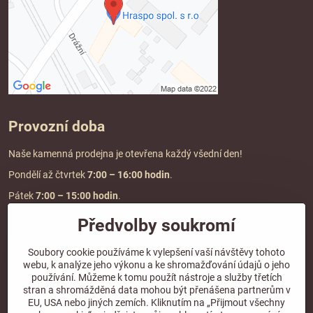
Provozní doba
Naše kamenná prodejna je otevřena každý všední den!
Pondělí až čtvrtek
7:00
– 16:00 hodin
.
Pátek
7:00 – 15:00 hodin
.
Předvolby soukromí
Doprava a platba
Soubory cookie používáme k vylepšení vaší návštěvy tohoto
webu, k analýze jeho výkonu a ke shromažďování údajů o jeho
DOPRAVA ZDARMA
používání. Můžeme k tomu použít nástroje a služby třetích
při objednávce nad
2000 Kč vč. DPH.
stran a shromážděná data mohou být přenášena partnerům v
EU, USA nebo jiných zemích. Kliknutím na „Přijmout všechny
*Nevztahuje se na paletovou přepravu.