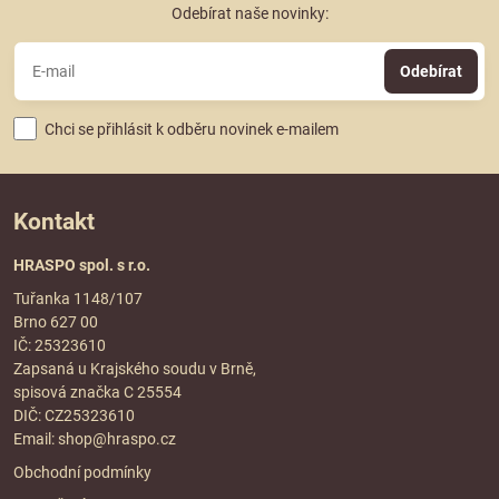
Odebírat naše novinky:
Odebírat
Chci se přihlásit k odběru novinek e-mailem
Kontakt
HRASPO spol. s r.o.
Tuřanka 1148/107
Brno 627 00
IČ: 25323610
Zapsaná u Krajského soudu v Brně,
spisová značka C 25554
DIČ: CZ25323610
Email:
shop@hraspo.cz
Obchodní podmínky