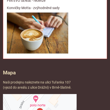
F64 EVO SENSE - recenze
Konvičky Motta - zvýhodněné sady
Mapa
Naši prodejnu naleznete na ulici Tuřanka 107
(vjezd do areálu z ulice Drážní) v Brně-Slatině.