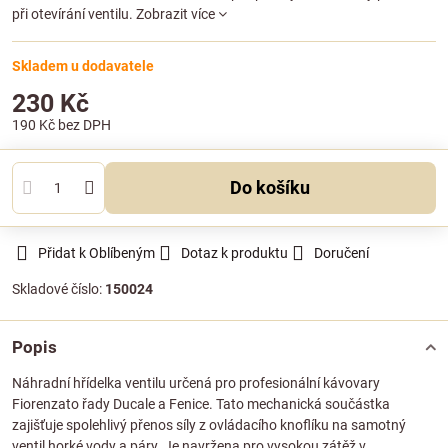
při otevírání ventilu.
Zobrazit více
Skladem u dodavatele
230 Kč
190 Kč
bez DPH
Do košíku
Přidat k Oblíbeným
Dotaz k produktu
Doručení
Skladové číslo:
150024
Popis
Náhradní hřídelka ventilu určená pro profesionální kávovary
Fiorenzato řady Ducale a Fenice. Tato mechanická součástka
zajišťuje spolehlivý přenos síly z ovládacího knoflíku na samotný
ventil horké vody a páry. Je navržena pro vysokou zátěž v