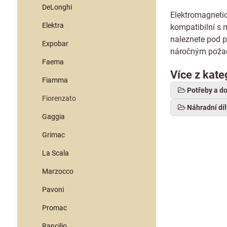
DeLonghi
Elektromagnetick
Elektra
kompatibilní s 
naleznete pod p
Expobar
náročným požad
Faema
Více z kate
Fiamma
Potřeby a d
Fiorenzato
Náhradní díl
Gaggia
Grimac
La Scala
Marzocco
Pavoni
Promac
Rancilio