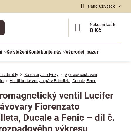
Panel uživatele
Nákupní košík
0 Kč
ní
Ke stažení
Kontaktujte nás
Výprodej, bazar
radní díly
Kávovary a mlýnky
Výkresy sestavení
to
Ventil horké vody a páry Bricolleta, Ducale, Fenic
romagnetický ventil Lucifer
kávovary Fiorenzato
lleta, Ducale a Fenic – díl č.
 rozpadového výkresu