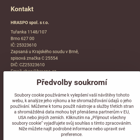
Kontakt
HRASPO spol. s r.o.
Tuřanka 1148/107
Brno 627 00
IČ: 25323610
Zapsaná u Krajského soudu v Brně,
spisová značka C 25554
DIČ: CZ25323610
Email:
shop@hraspo.cz
Předvolby soukromí
Obchodní podmínky
Ke stažení
Soubory cookie používáme k vylepšení vaší návštěvy tohoto
Více info v sekci
kontakt
webu, k analýze jeho výkonu a ke shromažďování údajů o jeho
používání. Můžeme k tomu použít nástroje a služby třetích stran
a shromážděná data mohou být přenášena partnerům v EU,
USA nebo jiných zemích. Kliknutím na „Přijmout všechny
soubory cookie“ vyjadřujete svůj souhlas s tímto zpracováním.
Sledujte naše sociální sítě!
Níže můžete najít podrobné informace nebo upravit své
preference.