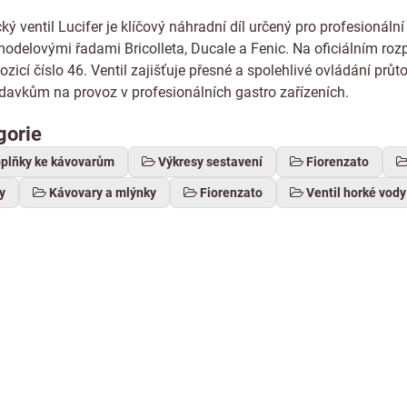
ý ventil Lucifer je klíčový náhradní díl určený pro profesionální
modelovými řadami Bricolleta, Ducale a Fenic. Na oficiálním roz
ozicí číslo 46. Ventil zajišťuje přesné a spolehlivé ovládání pr
avkům na provoz v profesionálních gastro zařízeních.
gorie
oplňky ke kávovarům
Výkresy sestavení
Fiorenzato
y
Kávovary a mlýnky
Fiorenzato
Ventil horké vody 