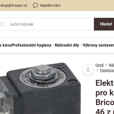
shop@hraspo.cz
Napište nám
Hledat
a kávu
Profesionální hygiena
Náhradní díly
Výkresy sestave
Úvod
Náh
Fiorenza
Elekt
pro 
Brico
46 z