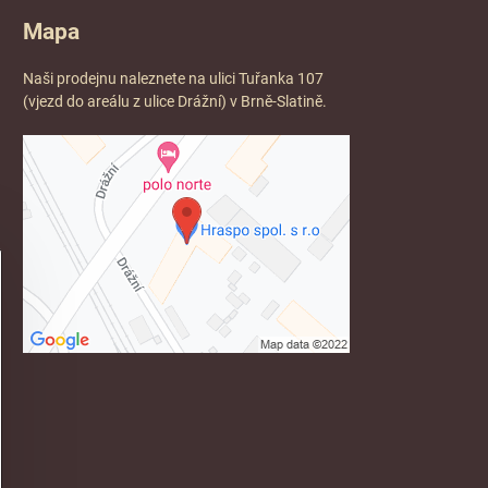
Mapa
Naši prodejnu naleznete na ulici Tuřanka 107
(vjezd do areálu z ulice Drážní) v Brně-Slatině.