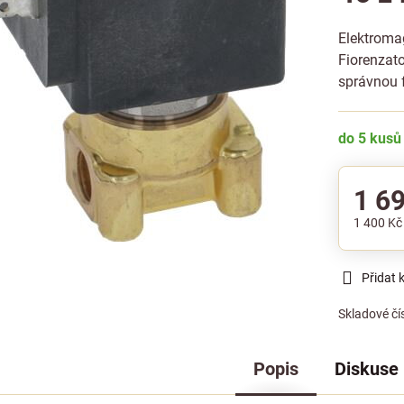
Elektromag
Fiorenzato
správnou f
do 5 kusů
1 6
1 400 K
Přidat 
Skladové čí
Popis
Diskuse