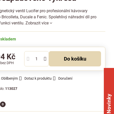
netický ventil Lucifer pro profesionální kávovary
 Bricolleta, Ducale a Fenic. Spolehlivý náhradní díl pro
unkci ventilu.
Zobrazit více
 skladem
94 Kč
Do košíku
č
bez DPH
k Oblíbeným
Dotaz k produktu
Doručení
slo:
113027
Novinky
0