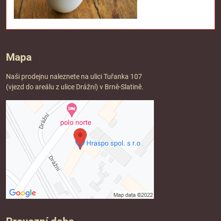
Mapa
Naši prodejnu naleznete na ulici Tuřanka 107
(vjezd do areálu z ulice Drážní) v Brně-Slatině.