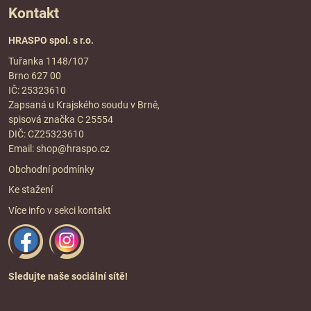
Kontakt
HRASPO spol. s r.o.
Tuřanka 1148/107
Brno 627 00
IČ: 25323610
Zapsaná u Krajského soudu v Brně,
spisová značka C 25554
DIČ: CZ25323610
Email:
shop@hraspo.cz
Obchodní podmínky
Ke stažení
Více info v sekci
kontakt
Sledujte naše sociální sítě!