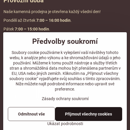
Provozní doba
Naše kamenná prodejna je otevřena každý všední den!
Pondělí až čtvrtek
7:00
– 16:00 hodin
.
Pátek
7:00 – 15:00 hodin
.
Předvolby soukromí
Doprava a platba
Soubory cookie používáme k vylepšení vaší návštěvy tohoto
webu, k analýze jeho výkonu a ke shromažďování údajů o jeho
DOPRAVA ZDARMA
používání. Můžeme k tomu použít nástroje a služby třetích
při objednávce nad
2000 Kč vč. DPH.
stran a shromážděná data mohou být přenášena partnerům v
EU, USA nebo jiných zemích. Kliknutím na „Přijmout všechny
*Nevztahuje se na paletovou přepravu.
soubory cookie“ vyjadřujete svůj souhlas s tímto zpracováním.
Níže můžete najít podrobné informace nebo upravit své
preference.
Zásady ochrany soukromí
Odmítnout vše
Přijmout všechny cookies
©
2026
Copyright
Předvolby soukromí
Zásady ochrany soukromí
Ukázat podrobnosti
Vytvořeno systémem:
ByznysWeb.cz