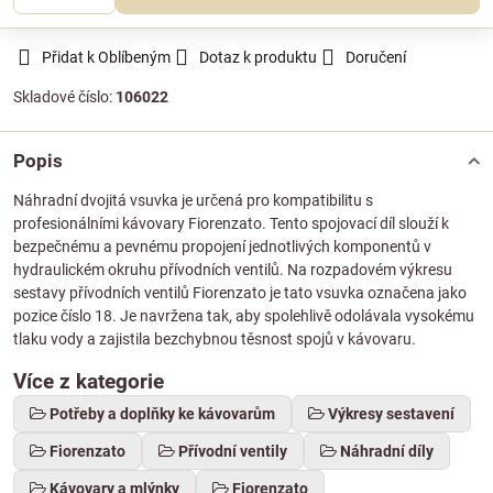
Přidat k Oblíbeným
Dotaz k produktu
Doručení
Skladové číslo:
106022
Popis
Náhradní dvojitá vsuvka je určená pro kompatibilitu s
profesionálními kávovary Fiorenzato. Tento spojovací díl slouží k
bezpečnému a pevnému propojení jednotlivých komponentů v
hydraulickém okruhu přívodních ventilů. Na rozpadovém výkresu
sestavy přívodních ventilů Fiorenzato je tato vsuvka označena jako
pozice číslo 18. Je navržena tak, aby spolehlivě odolávala vysokému
tlaku vody a zajistila bezchybnou těsnost spojů v kávovaru.
Více z kategorie
Potřeby a doplňky ke kávovarům
Výkresy sestavení
Fiorenzato
Přívodní ventily
Náhradní díly
Kávovary a mlýnky
Fiorenzato