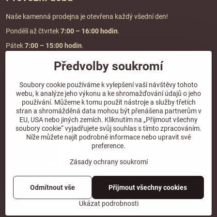
Naše kamenná prodejna je otevřena každý všední den!
Pondělí až čtvrtek
7:00
– 16:00 hodin
.
Pátek
7:00 – 15:00 hodin
.
Předvolby soukromí
Doprava a platba
Soubory cookie používáme k vylepšení vaší návštěvy tohoto
webu, k analýze jeho výkonu a ke shromažďování údajů o jeho
DOPRAVA ZDARMA
používání. Můžeme k tomu použít nástroje a služby třetích
při objednávce nad
2000 Kč vč. DPH.
stran a shromážděná data mohou být přenášena partnerům v
EU, USA nebo jiných zemích. Kliknutím na „Přijmout všechny
*Nevztahuje se na paletovou přepravu.
soubory cookie“ vyjadřujete svůj souhlas s tímto zpracováním.
Níže můžete najít podrobné informace nebo upravit své
preference.
Zásady ochrany soukromí
Odmítnout vše
Přijmout všechny cookies
©
2026
Copyright
Předvolby soukromí
Zásady ochrany soukromí
Ukázat podrobnosti
Vytvořeno systémem:
ByznysWeb.cz