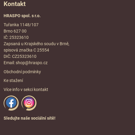
Kontakt
HRASPO spol. s r.o.
Tuřanka 1148/107
Brno 627 00
IČ: 25323610
Zapsaná u Krajského soudu v Brně,
spisová značka C 25554
DIČ: CZ25323610
Email:
shop@hraspo.cz
Obchodní podmínky
Ke stažení
Více info v sekci
kontakt
Sledujte naše sociální sítě!