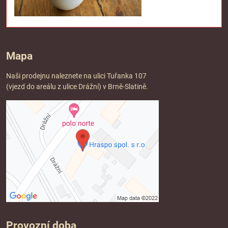
Mapa
Naši prodejnu naleznete na ulici Tuřanka 107
(vjezd do areálu z ulice Drážní) v Brně-Slatině.
Provozní doba