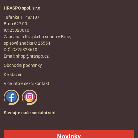
HRASPO spol. s r.o.
Tuřanka 1148/107
Brno 627 00
IČ: 25323610
Zapsaná u Krajského soudu v Brně,
spisová značka C 25554
DIČ: CZ25323610
Email:
shop@hraspo.cz
Obchodní podmínky
Ke stažení
Více info v sekci
kontakt
Sledujte naše sociální sítě!
Novinky