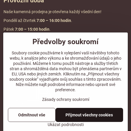
Provozní doba
Naše kamenná prodejna je otevřena každý všední den!
Pondělí až čtvrtek
7:00
– 16:00 hodin
.
Pátek
7:00 – 15:00 hodin
.
Předvolby soukromí
Doprava a platba
Soubory cookie používáme k vylepšení vaší návštěvy tohoto
webu, k analýze jeho výkonu a ke shromažďování údajů o jeho
DOPRAVA ZDARMA
používání. Můžeme k tomu použít nástroje a služby třetích
při objednávce nad
2000 Kč vč. DPH.
stran a shromážděná data mohou být přenášena partnerům v
EU, USA nebo jiných zemích. Kliknutím na „Přijmout všechny
*Nevztahuje se na paletovou přepravu.
soubory cookie“ vyjadřujete svůj souhlas s tímto zpracováním.
Níže můžete najít podrobné informace nebo upravit své
preference.
Zásady ochrany soukromí
Odmítnout vše
Přijmout všechny cookies
©
2026
Copyright
Předvolby soukromí
Zásady ochrany soukromí
Ukázat podrobnosti
Vytvořeno systémem:
ByznysWeb.cz