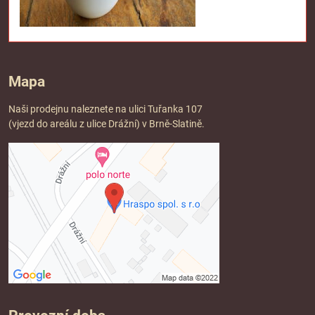
Mapa
Naši prodejnu naleznete na ulici Tuřanka 107
(vjezd do areálu z ulice Drážní) v Brně-Slatině.