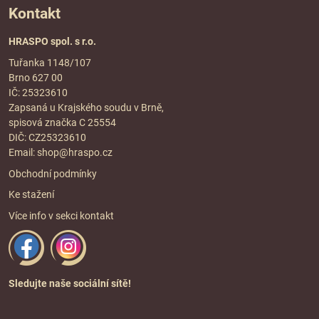
Kontakt
HRASPO spol. s r.o.
Tuřanka 1148/107
Brno 627 00
IČ: 25323610
Zapsaná u Krajského soudu v Brně,
spisová značka C 25554
DIČ: CZ25323610
Email:
shop@hraspo.cz
Obchodní podmínky
Ke stažení
Více info v sekci
kontakt
Sledujte naše sociální sítě!