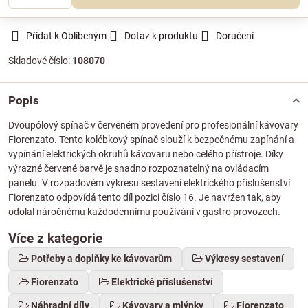
Přidat k Oblíbeným
Dotaz k produktu
Doručení
Skladové číslo:
108070
Popis
Dvoupólový spínač v červeném provedení pro profesionální kávovary
Fiorenzato. Tento kolébkový spínač slouží k bezpečnému zapínání a
vypínání elektrických okruhů kávovaru nebo celého přístroje. Díky
výrazné červené barvě je snadno rozpoznatelný na ovládacím
panelu. V rozpadovém výkresu sestavení elektrického příslušenství
Fiorenzato odpovídá tento díl pozici číslo 16. Je navržen tak, aby
odolal náročnému každodennímu používání v gastro provozech.
Více z kategorie
Potřeby a doplňky ke kávovarům
Výkresy sestavení
Fiorenzato
Elektrické příslušenství
Náhradní díly
Kávovary a mlýnky
Fiorenzato