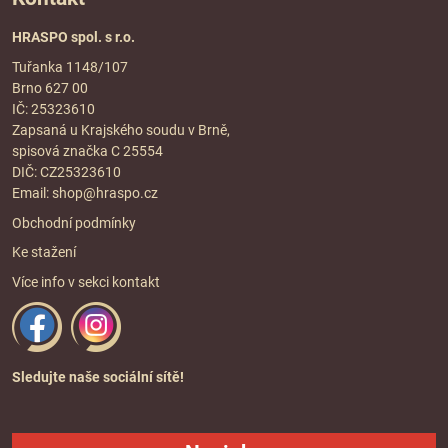
HRASPO spol. s r.o.
Tuřanka 1148/107
Brno 627 00
IČ: 25323610
Zapsaná u Krajského soudu v Brně,
spisová značka C 25554
DIČ: CZ25323610
Email:
shop@hraspo.cz
Obchodní podmínky
Ke stažení
Více info v sekci
kontakt
Sledujte naše sociální sítě!