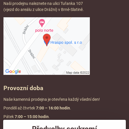
Naši prodejnu naleznete na ulici Tuřanka 107
(vjezd do areálu z ulice Drážní) v Brně-Slatině.
Provozní doba
Naše kamenná prodejna je otevřena každý všední den!
Pondělí až čtvrtek
7:00
– 16:00 hodin
.
Pátek
7:00 – 15:00 hodin
.
Předvolby soukromí