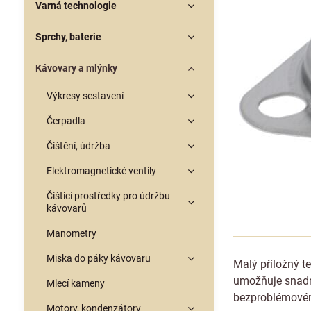
Varná technologie
Sprchy, baterie
Kávovary a mlýnky
Výkresy sestavení
Čerpadla
Čištění, údržba
Elektromagnetické ventily
Čišticí prostředky pro údržbu
kávovarů
Manometry
Miska do páky kávovaru
Malý příložný t
umožňuje snadno
Mlecí kameny
bezproblémovém
Motory, kondenzátory