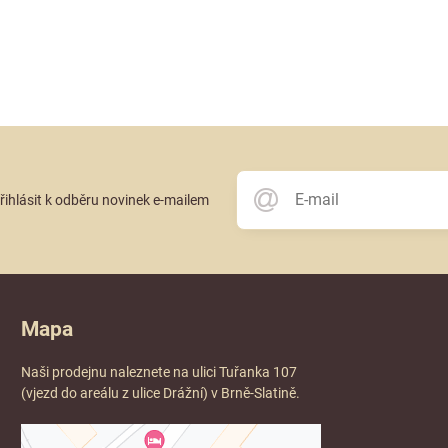
přihlásit k odběru novinek e-mailem
Mapa
Naši prodejnu naleznete na ulici Tuřanka 107
(vjezd do areálu z ulice Drážní) v Brně-Slatině.