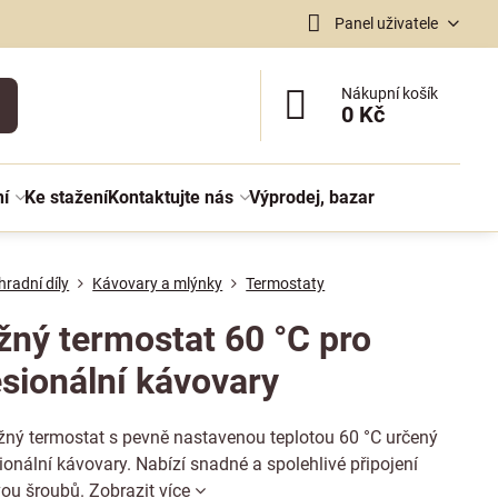
Panel uživatele
Nákupní košík
0 Kč
ní
Ke stažení
Kontaktujte nás
Výprodej, bazar
radní díly
Kávovary a mlýnky
Termostaty
žný termostat 60 °C pro
esionální kávovary
ožný termostat s pevně nastavenou teplotou 60 °C určený
ionální kávovary. Nabízí snadné a spolehlivé připojení
ou šroubů.
Zobrazit více