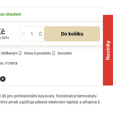
kus skladem
Kč
Do košíku
z DPH
Novinky
k Oblíbeným
Dotaz k produktu
Doručení
slo:
111013
0
 díl pro profesionální kávovary. Konstrukce termostatu
ý prvek zajišťuje přesné sledování teploty a přispívá k