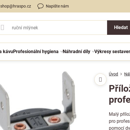
shop@hraspo.cz
Napište nám
Hledat
a kávu
Profesionální hygiena
Náhradní díly
Výkresy sestave
Úvod
Náh
Přílo
prof
Malý příl
pro profes
pomocí dv