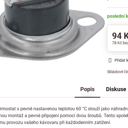
poslední 
94 
78 Kč
be
Přidat 
Skladové čí
Popis
Diskuse
ermostat s pevně nastavenou teplotou 60 °C slouží jako náhradní
u montáž a pevné připojení pomocí dvou šroubů. Tento spolehliv
u provozu vašeho kávovaru při každodenním zatížení.