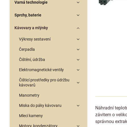
Varná technologie
Sprchy, baterie
Kávovary a mlýnky
Výkresy sestavení
Čerpadla
Čištění, údržba
Elektromagnetické ventily
Čišticí prostředky pro údržbu
kávovarů
Manometry
Miska do páky kávovaru
Náhradní teplot
závitem o velik
Mlecí kameny
správnou extra
Motory, kondenzátory