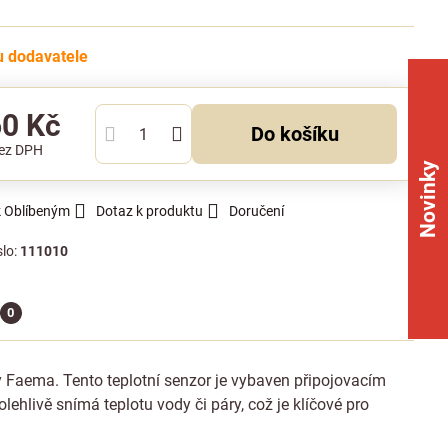
 dodavatele
60 Kč
Do košíku
ez DPH
Novinky
k Oblíbeným
Dotaz k produktu
Doručení
slo:
111010
0
y Faema. Tento teplotní senzor je vybaven připojovacím
ehlivě snímá teplotu vody či páry, což je klíčové pro