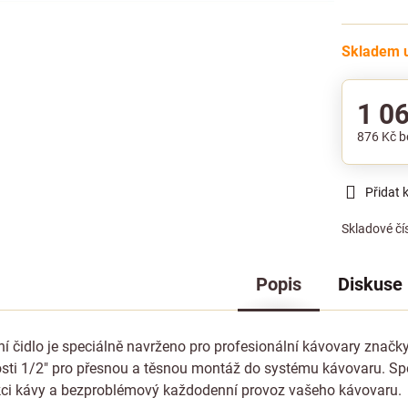
Skladem u
1 0
876 Kč
b
Přidat 
Skladové čí
Popis
Diskuse
ní čidlo je speciálně navrženo pro profesionální kávovary značk
osti 1/2" pro přesnou a těsnou montáž do systému kávovaru. Spol
kci kávy a bezproblémový každodenní provoz vašeho kávovaru.