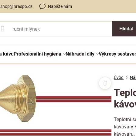
shop@hraspo.cz
Napište nám
Hledat
a kávu
Profesionální hygiena
Náhradní díly
Výkresy sestave
Úvod
Náh
Teplo
kávo
Teplotní s
kávovary F
kávovaru