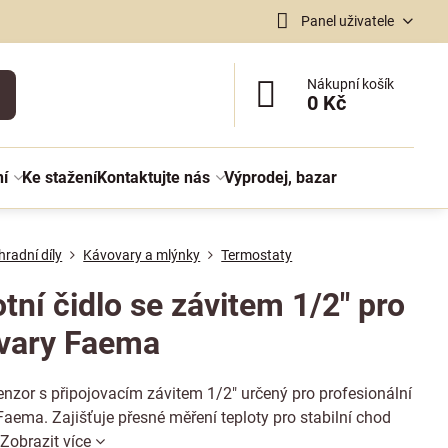
Panel uživatele
Nákupní košík
0 Kč
ní
Ke stažení
Kontaktujte nás
Výprodej, bazar
radní díly
Kávovary a mlýnky
Termostaty
tní čidlo se závitem 1/2" pro
vary Faema
enzor s připojovacím závitem 1/2" určený pro profesionální
aema. Zajišťuje přesné měření teploty pro stabilní chod
.
Zobrazit více