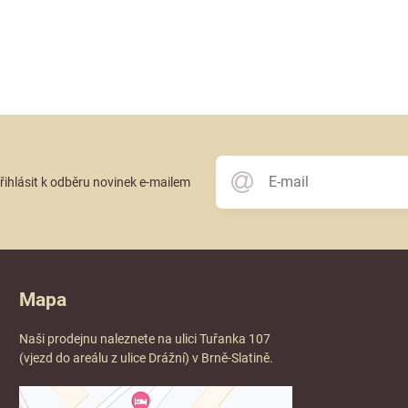
přihlásit k odběru novinek e-mailem
Mapa
Naši prodejnu naleznete na ulici Tuřanka 107
(vjezd do areálu z ulice Drážní) v Brně-Slatině.