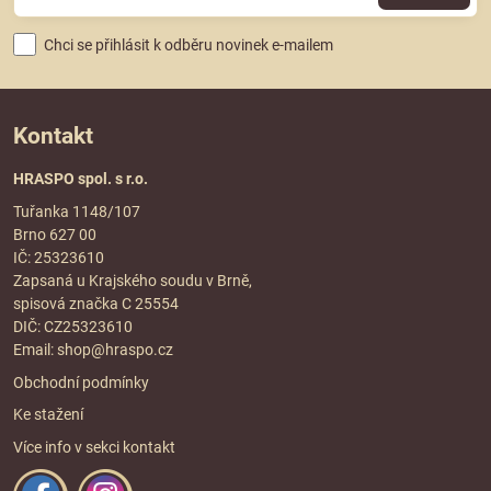
Chci se přihlásit k odběru novinek e-mailem
Kontakt
HRASPO spol. s r.o.
Tuřanka 1148/107
Brno 627 00
IČ: 25323610
Zapsaná u Krajského soudu v Brně,
spisová značka C 25554
DIČ: CZ25323610
Email:
shop@hraspo.cz
Obchodní podmínky
Ke stažení
Více info v sekci
kontakt