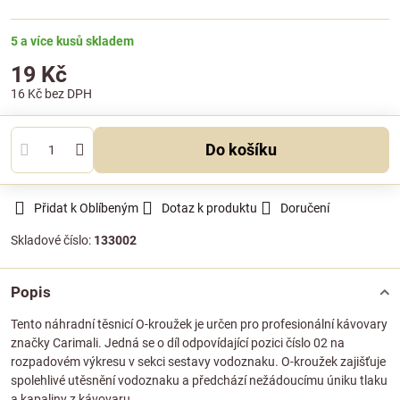
5 a více kusů skladem
19 Kč
16 Kč
bez DPH
Do košíku
Přidat k Oblíbeným
Dotaz k produktu
Doručení
Skladové číslo:
133002
Popis
Tento náhradní těsnicí O-kroužek je určen pro profesionální kávovary
značky Carimali. Jedná se o díl odpovídající pozici číslo 02 na
rozpadovém výkresu v sekci sestavy vodoznaku. O-kroužek zajišťuje
spolehlivé utěsnění vodoznaku a předchází nežádoucímu úniku tlaku
a kapaliny z kávovaru.