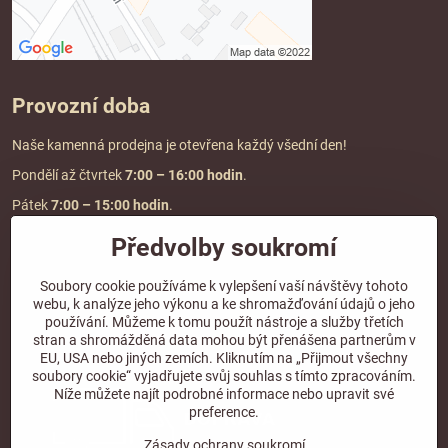
Provozní doba
Naše kamenná prodejna je otevřena každý všední den!
Pondělí až čtvrtek
7:00
– 16:00 hodin
.
Pátek
7:00 – 15:00 hodin
.
Předvolby soukromí
Doprava a platba
Soubory cookie používáme k vylepšení vaší návštěvy tohoto
webu, k analýze jeho výkonu a ke shromažďování údajů o jeho
DOPRAVA ZDARMA
používání. Můžeme k tomu použít nástroje a služby třetích
při objednávce nad
2000 Kč vč. DPH.
stran a shromážděná data mohou být přenášena partnerům v
EU, USA nebo jiných zemích. Kliknutím na „Přijmout všechny
*Nevztahuje se na paletovou přepravu.
soubory cookie“ vyjadřujete svůj souhlas s tímto zpracováním.
Níže můžete najít podrobné informace nebo upravit své
preference.
Zásady ochrany soukromí