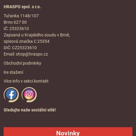
HRASPO spol. s r.o.
Tuřanka 1148/107
Brno 627 00
IČ: 25323610
Zapsaná u Krajského soudu v Brně,
spisová značka C 25554
DIČ: CZ25323610
Email:
shop@hraspo.cz
Obchodní podmínky
Ke stažení
Více info v sekci
kontakt
Sledujte naše sociální sítě!
Novinky