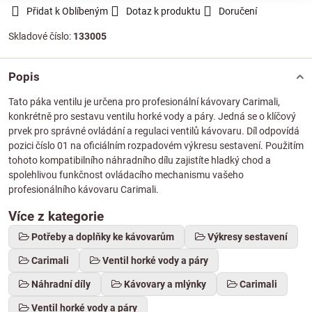
Přidat k Oblíbeným
Dotaz k produktu
Doručení
Skladové číslo:
133005
Popis
Tato páka ventilu je určena pro profesionální kávovary Carimali,
konkrétně pro sestavu ventilu horké vody a páry. Jedná se o klíčový
prvek pro správné ovládání a regulaci ventilů kávovaru. Díl odpovídá
pozici číslo 01 na oficiálním rozpadovém výkresu sestavení. Použitím
tohoto kompatibilního náhradního dílu zajistíte hladký chod a
spolehlivou funkčnost ovládacího mechanismu vašeho
profesionálního kávovaru Carimali.
Více z kategorie
Potřeby a doplňky ke kávovarům
Výkresy sestavení
Carimali
Ventil horké vody a páry
Náhradní díly
Kávovary a mlýnky
Carimali
Ventil horké vody a páry