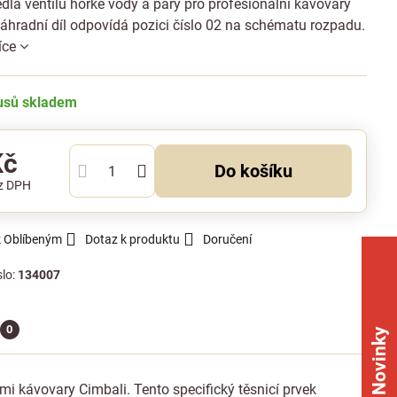
dla ventilu horké vody a páry pro profesionální kávovary
áhradní díl odpovídá pozici číslo 02 na schématu rozpadu.
íce
kusů skladem
Kč
Do košíku
z DPH
k Oblíbeným
Dotaz k produktu
Doručení
slo:
134007
0
Novinky
ími kávovary Cimbali. Tento specifický těsnicí prvek