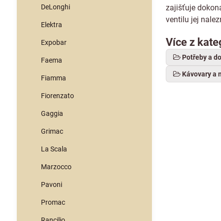
DeLonghi
zajišťuje dokon
ventilu jej nale
Elektra
Více z kate
Expobar
Potřeby a d
Faema
Kávovary a 
Fiamma
Fiorenzato
Gaggia
Grimac
La Scala
Marzocco
Pavoni
Promac
Rancilio