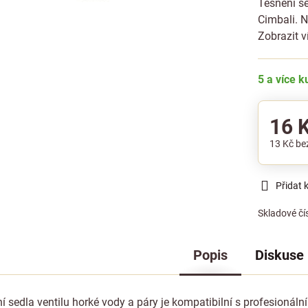
Těsnění se
Cimbali. N
Zobrazit v
5 a více 
16 
13 Kč
be
Přidat 
Skladové čí
Popis
Diskuse
í sedla ventilu horké vody a páry je kompatibilní s profesionáln