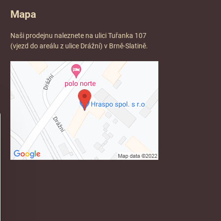
Mapa
Naši prodejnu naleznete na ulici Tuřanka 107
(vjezd do areálu z ulice Drážní) v Brně-Slatině.