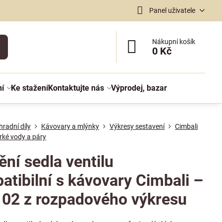
Panel uživatele
Nákupní košík
0 Kč
ní
Ke stažení
Kontaktujte nás
Výprodej, bazar
radní díly
Kávovary a mlýnky
Výkresy sestavení
Cimbali
orké vody a páry
ní sedla ventilu
atibilní s kávovary Cimbali –
. 02 z rozpadového výkresu