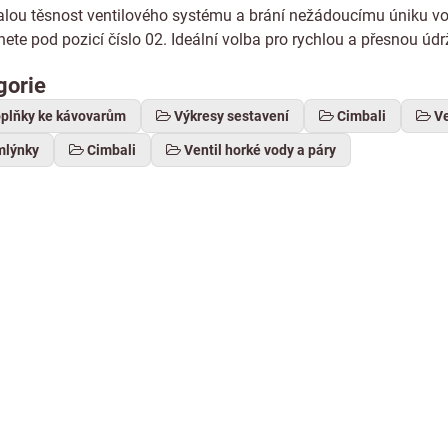
alou těsnost ventilového systému a brání nežádoucímu úniku vo
znete pod pozicí číslo 02. Ideální volba pro rychlou a přesnou ú
gorie
oplňky ke kávovarům
Výkresy sestavení
Cimbali
Ve
mlýnky
Cimbali
Ventil horké vody a páry