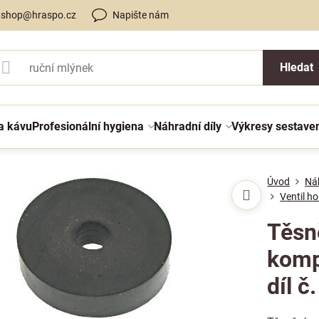
shop@hraspo.cz
Napište nám
Hledat
a kávu
Profesionální hygiena
Náhradní díly
Výkresy sestave
Úvod
Náh
Ventil h
Těsně
komp
díl č