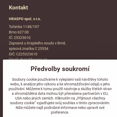
Kontakt
HRASPO spol. s r.o.
Tuřanka 1148/107
Brno 627 00
IČ: 25323610
Zapsaná u Krajského soudu v Brně,
spisová značka C 25554
DIČ: CZ25323610
Email:
shop@hraspo.cz
Předvolby soukromí
Obchodní podmínky
Ke stažení
Soubory cookie používáme k vylepšení vaší návštěvy tohoto
Více info v sekci
kontakt
webu, k analýze jeho výkonu a ke shromažďování údajů o jeho
používání. Můžeme k tomu použít nástroje a služby třetích stran
a shromážděná data mohou být přenášena partnerům v EU,
USA nebo jiných zemích. Kliknutím na „Přijmout všechny
soubory cookie“ vyjadřujete svůj souhlas s tímto zpracováním.
Sledujte naše sociální sítě!
Níže můžete najít podrobné informace nebo upravit své
preference.