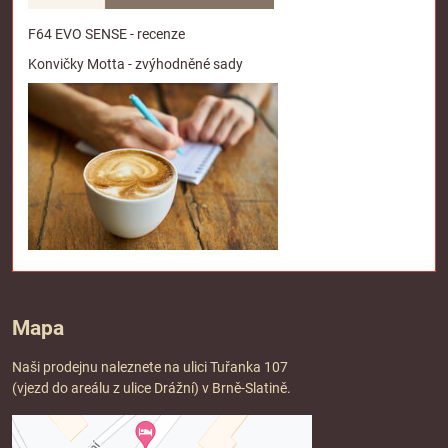
F64 EVO SENSE - recenze
Konvičky Motta - zvýhodněné sady
Mapa
Naši prodejnu naleznete na ulici Tuřanka 107
(vjezd do areálu z ulice Drážní) v Brně-Slatině.