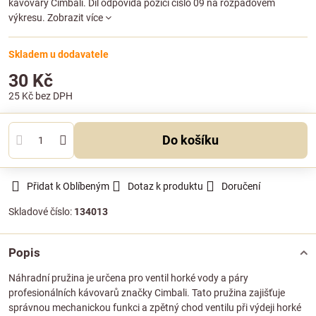
kávovary Cimbali. Díl odpovídá pozici číslo 09 na rozpadovém
výkresu.
Zobrazit více
Skladem u dodavatele
30 Kč
25 Kč
bez DPH
Do košíku
Přidat k Oblíbeným
Dotaz k produktu
Doručení
Skladové číslo:
134013
Popis
Náhradní pružina je určena pro ventil horké vody a páry
profesionálních kávovarů značky Cimbali. Tato pružina zajišťuje
správnou mechanickou funkci a zpětný chod ventilu při výdeji horké