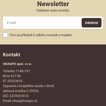
Newsletter
Odebírat naše novinky:
Odebírat
Chci se přihlásit k odběru novinek e-mailem
Kontakt
HRASPO spol. s r.o.
Tuřanka 1148/107
Brno 627 00
IČ: 25323610
Zapsaná u Krajského soudu v Brně,
spisová značka C 25554
DIČ: CZ25323610
Email:
shop@hraspo.cz