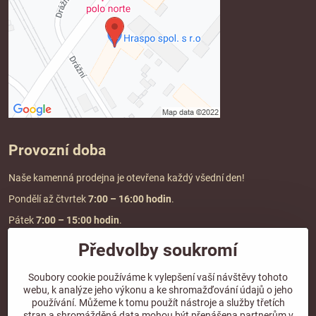
Provozní doba
Naše kamenná prodejna je otevřena každý všední den!
Pondělí až čtvrtek
7:00
– 16:00 hodin
.
Pátek
7:00 – 15:00 hodin
.
Předvolby soukromí
Doprava a platba
Soubory cookie používáme k vylepšení vaší návštěvy tohoto
webu, k analýze jeho výkonu a ke shromažďování údajů o jeho
DOPRAVA ZDARMA
používání. Můžeme k tomu použít nástroje a služby třetích
při objednávce nad
2000 Kč vč. DPH.
stran a shromážděná data mohou být přenášena partnerům v