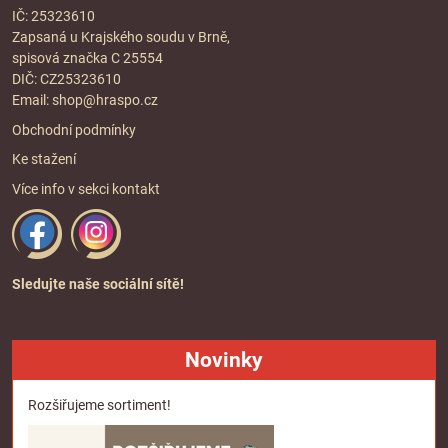
IČ: 25323610
Zapsaná u Krajského soudu v Brně,
spisová značka C 25554
DIČ: CZ25323610
Email:
shop@hraspo.cz
Obchodní podmínky
Ke stažení
Více info v sekci
kontakt
Sledujte naše sociální sítě!
Novinky
Rozšiřujeme sortiment!