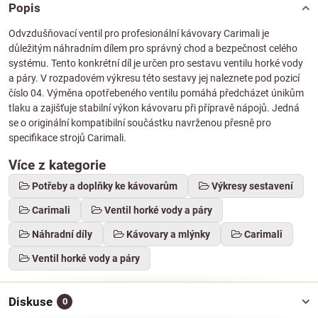
Popis
Odvzdušňovací ventil pro profesionální kávovary Carimali je
důležitým náhradním dílem pro správný chod a bezpečnost celého
systému. Tento konkrétní díl je určen pro sestavu ventilu horké vody
a páry. V rozpadovém výkresu této sestavy jej naleznete pod pozicí
číslo 04. Výměna opotřebeného ventilu pomáhá předcházet únikům
tlaku a zajišťuje stabilní výkon kávovaru při přípravě nápojů. Jedná
se o originální kompatibilní součástku navrženou přesně pro
specifikace strojů Carimali.
Více z kategorie
Potřeby a doplňky ke kávovarům
Výkresy sestavení
Carimali
Ventil horké vody a páry
Náhradní díly
Kávovary a mlýnky
Carimali
Ventil horké vody a páry
Diskuse
0