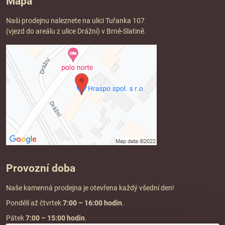
Mapa
Naši prodejnu naleznete na ulici Tuřanka 107
(vjezd do areálu z ulice Drážní) v Brně-Slatině.
Provozní doba
Naše kamenná prodejna je otevřena každý všední den!
Pondělí až čtvrtek
7:00
– 16:00 hodin
.
Pátek
7:00 – 15:00 hodin
.