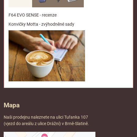
F64 EVO SENSE - recenze
Konvičky Motta - zvýhodněné sady
Mapa
Naši prodejnu naleznete na ulici Tuřanka 107
(vjezd do areálu z ulice Drážní) v Brně-Slatině.