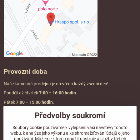
Provozní doba
Naše kamenná prodejna je otevřena každý všední den!
Pondělí až čtvrtek
7:00
– 16:00 hodin
.
Pátek
7:00 – 15:00 hodin
.
Předvolby soukromí
Doprava a platba
Soubory cookie používáme k vylepšení vaší návštěvy tohoto
webu, k analýze jeho výkonu a ke shromažďování údajů o jeho
DOPRAVA ZDARMA
používání. Můžeme k tomu použít nástroje a služby třetích