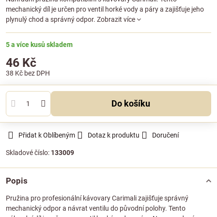
mechanický díl je určen pro ventil horké vody a páry a zajišťuje jeho
plynulý chod a správný odpor.
Zobrazit více
5 a více kusů skladem
46 Kč
38 Kč
bez DPH
Do košíku
Přidat k Oblíbeným
Dotaz k produktu
Doručení
Skladové číslo:
133009
Popis
Pružina pro profesionální kávovary Carimali zajišťuje správný
mechanický odpor a návrat ventilu do původní polohy. Tento