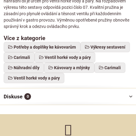
náhradní díl je určen pro ventil horké vody a páry. Na rozpadovém
výkresu této sestavy odpovídá pozici číslo 07. Kvalitní pružina je
zásadní pro plynulé ovládání a těsnost ventilu při každodenním
používání v gastro provozu. Výměnou opotřebené pružiny obnovíte
správný krok a odezvu ovládacího prvku.
Více z kategorie
Potřeby a doplňky ke kávovarům
Výkresy sestavení
Carimali
Ventil horké vody a páry
Náhradní díly
Kávovary a mlýnky
Carimali
Ventil horké vody a páry
Diskuse
0