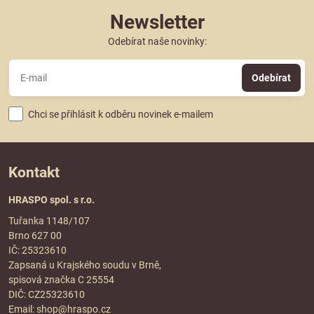
Newsletter
Odebírat naše novinky:
Odebírat
Chci se přihlásit k odběru novinek e-mailem
Kontakt
HRASPO spol. s r.o.
Tuřanka 1148/107
Brno 627 00
IČ: 25323610
Zapsaná u Krajského soudu v Brně,
spisová značka C 25554
DIČ: CZ25323610
Email:
shop@hraspo.cz