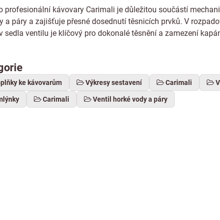
ro profesionální kávovary Carimali je důležitou součástí mechan
dy a páry a zajišťuje přesné dosednutí těsnicích prvků. V rozpad
 sedla ventilu je klíčový pro dokonalé těsnění a zamezení kapání
gorie
oplňky ke kávovarům
Výkresy sestavení
Carimali
V
mlýnky
Carimali
Ventil horké vody a páry