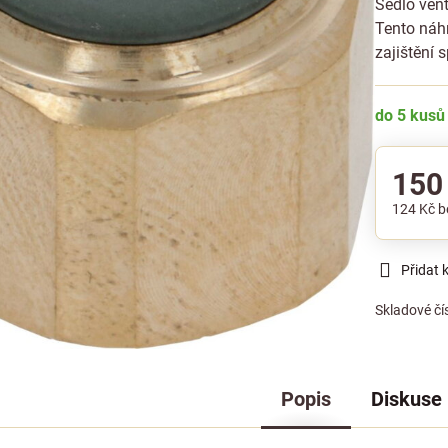
Sedlo vent
Tento náhr
zajištění
do 5 kusů
150
124 Kč
b
Přidat 
Skladové čí
Popis
Diskuse