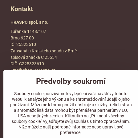
Kontakt
HRASPO spol. s r.o.
Tuřanka 1148/107
Brno 627 00
IČ: 25323610
Zapsaná u Krajského soudu v Brně,
spisová značka C 25554
DIČ: CZ25323610
Email:
shop@hraspo.cz
Předvolby soukromí
Obchodní podmínky
Ke stažení
Soubory cookie používáme k vylepšení vaší návštěvy tohoto
Více info v sekci
kontakt
webu, k analýze jeho výkonu a ke shromažďování údajů o jeho
používání. Můžeme k tomu použít nástroje a služby třetích stran
a shromážděná data mohou být přenášena partnerům v EU,
USA nebo jiných zemích. Kliknutím na „Přijmout všechny
soubory cookie“ vyjadřujete svůj souhlas s tímto zpracováním.
Sledujte naše sociální sítě!
Níže můžete najít podrobné informace nebo upravit své
preference.