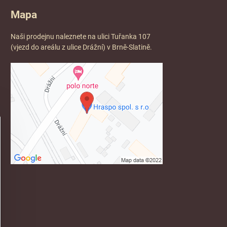
Mapa
Naši prodejnu naleznete na ulici Tuřanka 107
(vjezd do areálu z ulice Drážní) v Brně-Slatině.