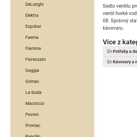
DeLonghi
Sedlo ventilu p
ventil horké vo
Elektra
08. Správný stav
Expobar
kávovaru.
Faema
Více z kate
Fiamma
Potřeby a d
Fiorenzato
Kávovary a 
Gaggia
Grimac
La Scala
Marzocco
Pavoni
Promac
Rancilio