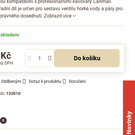
ilu kompatibilní s profesionálními kávovary Carimali.
adní díl je určen pro sestavu ventilu horké vody a páry pro
 správného dosednutí.
Zobrazit více
 skladem
 Kč
Do košíku
ez DPH
k Oblíbeným
Dotaz k produktu
Doručení
slo:
133010
Novinky
0