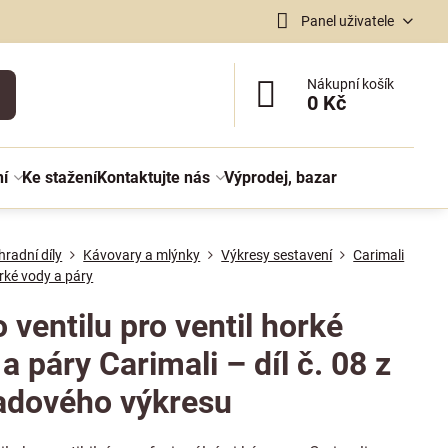
Panel uživatele
Nákupní košík
0 Kč
ní
Ke stažení
Kontaktujte nás
Výprodej, bazar
radní díly
Kávovary a mlýnky
Výkresy sestavení
Carimali
orké vody a páry
 ventilu pro ventil horké
a páry Carimali – díl č. 08 z
adového výkresu