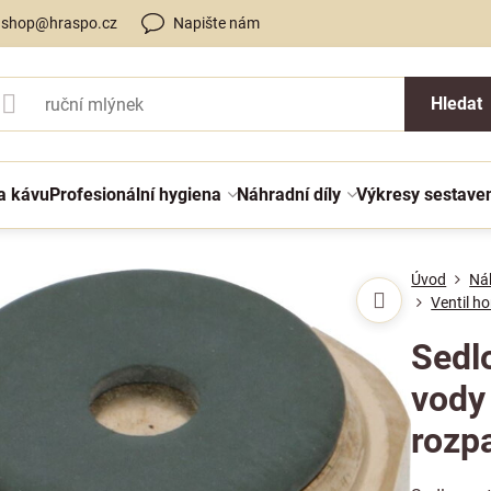
shop@hraspo.cz
Napište nám
Hledat
a kávu
Profesionální hygiena
Náhradní díly
Výkresy sestave
Úvod
Náh
Ventil h
Sedlo
vody 
rozp