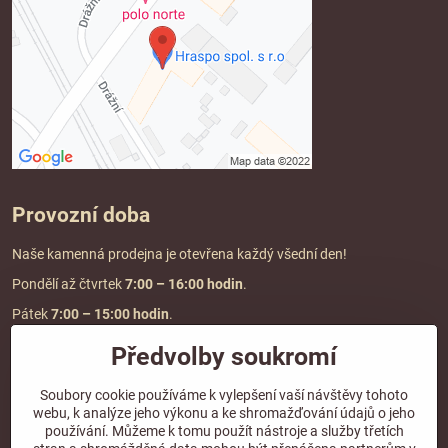
Provozní doba
Naše kamenná prodejna je otevřena každý všední den!
Pondělí až čtvrtek
7:00
– 16:00 hodin
.
Pátek
7:00 – 15:00 hodin
.
Předvolby soukromí
Doprava a platba
Soubory cookie používáme k vylepšení vaší návštěvy tohoto
webu, k analýze jeho výkonu a ke shromažďování údajů o jeho
DOPRAVA ZDARMA
používání. Můžeme k tomu použít nástroje a služby třetích
při objednávce nad
2000 Kč vč. DPH.