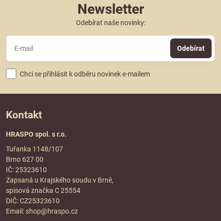
Newsletter
Odebírat naše novinky:
Odebírat
Chci se přihlásit k odběru novinek e-mailem
Kontakt
HRASPO spol. s r.o.
Tuřanka 1148/107
Brno 627 00
IČ: 25323610
Zapsaná u Krajského soudu v Brně,
spisová značka C 25554
DIČ: CZ25323610
Email:
shop@hraspo.cz