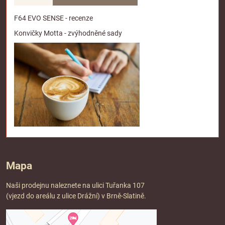
F64 EVO SENSE - recenze
Konvičky Motta - zvýhodněné sady
Mapa
Naši prodejnu naleznete na ulici Tuřanka 107
(vjezd do areálu z ulice Drážní) v Brně-Slatině.