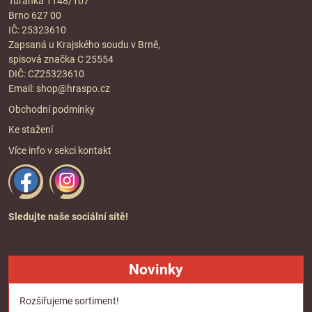
Tuřanka 1148/107
Brno 627 00
IČ: 25323610
Zapsaná u Krajského soudu v Brně,
spisová značka C 25554
DIČ: CZ25323610
Email:
shop@hraspo.cz
Obchodní podmínky
Ke stažení
Více info v sekci
kontakt
Sledujte naše sociální sítě!
Novinky
Rozšiřujeme sortiment!