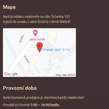
Mapa
Naši prodejnu naleznete na ulici Tuřanka 107
(vjezd do areálu z ulice Drážní) v Brně-Slatině.
Provozní doba
Naše kamenná prodejna je otevřena každý všední den!
Pondělí až čtvrtek
7:00
– 16:00 hodin
.