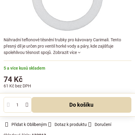
Náhradní teflonové těsnění trubky pro kávovary Carimali. Tento
přesný díl je určen pro ventil horké vody a páry, kde zajišťuje
spolehlivou těsnost spojů.
Zobrazit více
5 a více kusů skladem
74 Kč
61 Kč
bez DPH
Do košíku
Přidat k Oblíbeným
Dotaz k produktu
Doručení