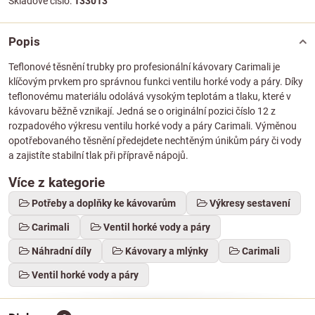
Skladové číslo:
133013
Popis
Teflonové těsnění trubky pro profesionální kávovary Carimali je
klíčovým prvkem pro správnou funkci ventilu horké vody a páry. Díky
teflonovému materiálu odolává vysokým teplotám a tlaku, které v
kávovaru běžně vznikají. Jedná se o originální pozici číslo 12 z
rozpadového výkresu ventilu horké vody a páry Carimali. Výměnou
opotřebovaného těsnění předejdete nechtěným únikům páry či vody
a zajistíte stabilní tlak při přípravě nápojů.
Více z kategorie
Potřeby a doplňky ke kávovarům
Výkresy sestavení
Carimali
Ventil horké vody a páry
Náhradní díly
Kávovary a mlýnky
Carimali
Ventil horké vody a páry