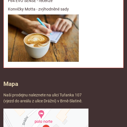
F64 EVO SENSE - recenze
Konvičky Motta - zvýhodněné sady
Mapa
Naši prodejnu naleznete na ulici Tuřanka 107
(vjezd do areálu z ulice Drážní) v Brně-Slatině.