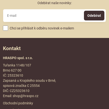
Odebírat naše novinky:
Odebírat
Chci se přihlásit k odběru novinek e-mailem
Kontakt
HRASPO spol. s r.o.
Tuřanka 1148/107
Brno 627 00
IČ: 25323610
Zapsaná u Krajského soudu v Brně,
spisová značka C 25554
DIČ: CZ25323610
Email:
shop@hraspo.cz
Obchodní podmínky