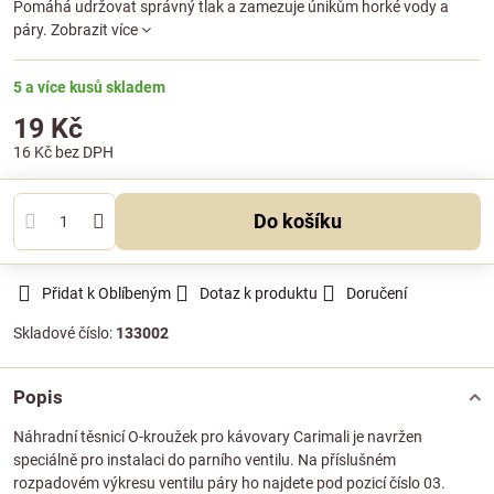
Pomáhá udržovat správný tlak a zamezuje únikům horké vody a
páry.
Zobrazit více
5 a více kusů skladem
19 Kč
16 Kč
bez DPH
Do košíku
Přidat k Oblíbeným
Dotaz k produktu
Doručení
Skladové číslo:
133002
Popis
Náhradní těsnicí O-kroužek pro kávovary Carimali je navržen
speciálně pro instalaci do parního ventilu. Na příslušném
rozpadovém výkresu ventilu páry ho najdete pod pozicí číslo 03.