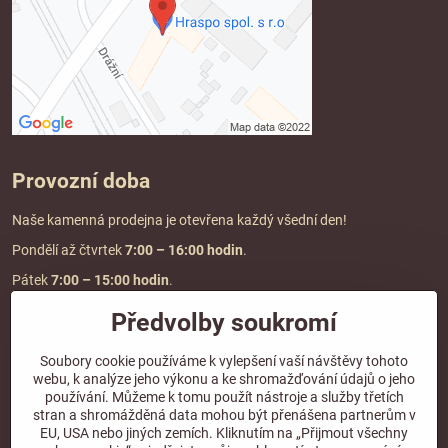
Provozní doba
Naše kamenná prodejna je otevřena každý všední den!
Pondělí až čtvrtek
7:00
– 16:00 hodin
.
Pátek
7:00 – 15:00 hodin
.
Předvolby soukromí
Doprava a platba
Soubory cookie používáme k vylepšení vaší návštěvy tohoto
webu, k analýze jeho výkonu a ke shromažďování údajů o jeho
DOPRAVA ZDARMA
používání. Můžeme k tomu použít nástroje a služby třetích
při objednávce nad
2000 Kč vč. DPH.
stran a shromážděná data mohou být přenášena partnerům v
EU, USA nebo jiných zemích. Kliknutím na „Přijmout všechny
*Nevztahuje se na paletovou přepravu.