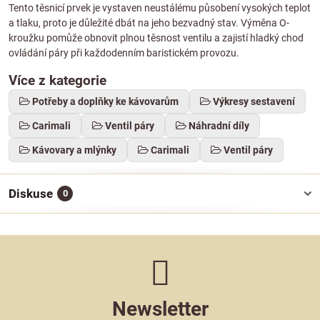
Tento těsnicí prvek je vystaven neustálému působení vysokých teplot
a tlaku, proto je důležité dbát na jeho bezvadný stav. Výměna O-
kroužku pomůže obnovit plnou těsnost ventilu a zajistí hladký chod
ovládání páry při každodenním baristickém provozu.
Více z kategorie
Potřeby a doplňky ke kávovarům
Výkresy sestavení
Carimali
Ventil páry
Náhradní díly
Kávovary a mlýnky
Carimali
Ventil páry
Diskuse
0
Newsletter