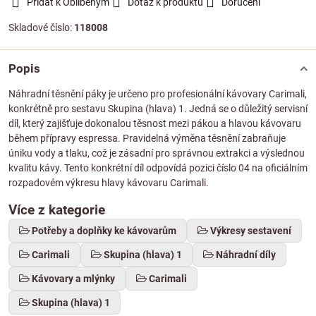
Přidat k Oblíbeným
Dotaz k produktu
Doručení
Skladové číslo:
118008
Popis
Náhradní těsnění páky je určeno pro profesionální kávovary Carimali,
konkrétně pro sestavu Skupina (hlava) 1. Jedná se o důležitý servisní
díl, který zajišťuje dokonalou těsnost mezi pákou a hlavou kávovaru
během přípravy espressa. Pravidelná výměna těsnění zabraňuje
úniku vody a tlaku, což je zásadní pro správnou extrakci a výslednou
kvalitu kávy. Tento konkrétní díl odpovídá pozici číslo 04 na oficiálním
rozpadovém výkresu hlavy kávovaru Carimali.
Více z kategorie
Potřeby a doplňky ke kávovarům
Výkresy sestavení
Carimali
Skupina (hlava) 1
Náhradní díly
Kávovary a mlýnky
Carimali
Skupina (hlava) 1