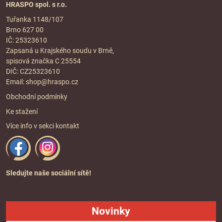
HRASPO spol. s r.o.
Tuřanka 1148/107
Brno 627 00
IČ: 25323610
Zapsaná u Krajského soudu v Brně,
spisová značka C 25554
DIČ: CZ25323610
Email:
shop@hraspo.cz
Obchodní podmínky
Ke stažení
Více info v sekci
kontakt
Sledujte naše sociální sítě!
Novinky