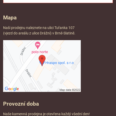
Mapa
Naši prodejnu naleznete na ulici Tuřanka 107
(vjezd do areálu z ulice Drážní) v Brně-Slatině.
Provozní doba
Naše kamenná prodejna je otevřena každý všední den!