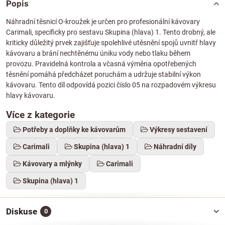
Popis
Náhradní těsnicí O-kroužek je určen pro profesionální kávovary
Carimali, specificky pro sestavu Skupina (hlava) 1. Tento drobný, ale
kriticky důležitý prvek zajišťuje spolehlivé utěsnění spojů uvnitř hlavy
kávovaru a brání nechtěnému úniku vody nebo tlaku během
provozu. Pravidelná kontrola a včasná výměna opotřebených
těsnění pomáhá předcházet poruchám a udržuje stabilní výkon
kávovaru. Tento díl odpovídá pozici číslo 05 na rozpadovém výkresu
hlavy kávovaru.
Více z kategorie
Potřeby a doplňky ke kávovarům
Výkresy sestavení
Carimali
Skupina (hlava) 1
Náhradní díly
Kávovary a mlýnky
Carimali
Skupina (hlava) 1
Diskuse
0