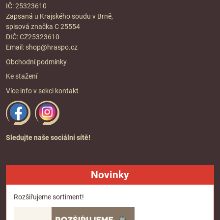
IČ: 25323610
Zapsaná u Krajského soudu v Brně,
spisová značka C 25554
DIČ: CZ25323610
Email:
shop@hraspo.cz
Obchodní podmínky
Ke stažení
Více info v sekci
kontakt
Sledujte naše sociální sítě!
Novinky
Rozšiřujeme sortiment!