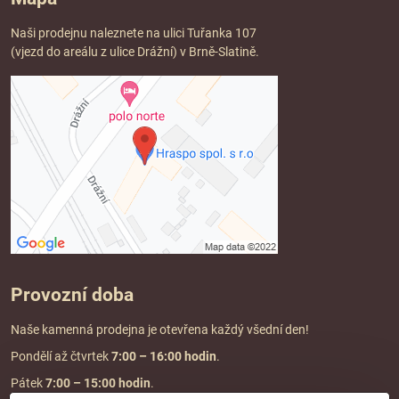
Naši prodejnu naleznete na ulici Tuřanka 107
(vjezd do areálu z ulice Drážní) v Brně-Slatině.
Provozní doba
Naše kamenná prodejna je otevřena každý všední den!
Pondělí až čtvrtek
7:00
– 16:00 hodin
.
Pátek
7:00 – 15:00 hodin
.