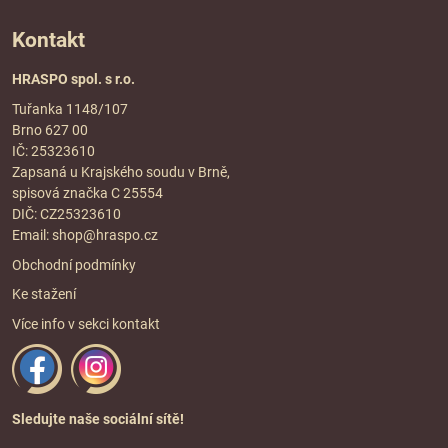
Kontakt
HRASPO spol. s r.o.
Tuřanka 1148/107
Brno 627 00
IČ: 25323610
Zapsaná u Krajského soudu v Brně,
spisová značka C 25554
DIČ: CZ25323610
Email:
shop@hraspo.cz
Obchodní podmínky
Ke stažení
Více info v sekci
kontakt
Sledujte naše sociální sítě!