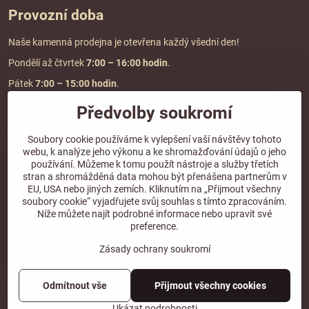
Provozní doba
Naše kamenná prodejna je otevřena každý všední den!
Pondělí až čtvrtek
7:00
– 16:00 hodin
.
Pátek
7:00 – 15:00 hodin
.
Předvolby soukromí
Doprava a platba
Soubory cookie používáme k vylepšení vaší návštěvy tohoto
webu, k analýze jeho výkonu a ke shromažďování údajů o jeho
DOPRAVA ZDARMA
používání. Můžeme k tomu použít nástroje a služby třetích
při objednávce nad
2000 Kč vč. DPH.
stran a shromážděná data mohou být přenášena partnerům v
EU, USA nebo jiných zemích. Kliknutím na „Přijmout všechny
*Nevztahuje se na paletovou přepravu.
soubory cookie“ vyjadřujete svůj souhlas s tímto zpracováním.
Níže můžete najít podrobné informace nebo upravit své
preference.
Zásady ochrany soukromí
Odmítnout vše
Přijmout všechny cookies
©
2026
Copyright
Předvolby soukromí
Zásady ochrany soukromí
Ukázat podrobnosti