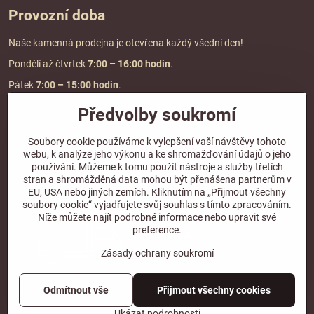
Provozní doba
Naše kamenná prodejna je otevřena každý všední den!
Pondělí až čtvrtek
7:00
– 16:00 hodin
.
Pátek
7:00 – 15:00 hodin
.
Předvolby soukromí
Doprava a platba
Soubory cookie používáme k vylepšení vaší návštěvy tohoto
webu, k analýze jeho výkonu a ke shromažďování údajů o jeho
DOPRAVA ZDARMA
používání. Můžeme k tomu použít nástroje a služby třetích
při objednávce nad
2000 Kč vč. DPH.
stran a shromážděná data mohou být přenášena partnerům v
EU, USA nebo jiných zemích. Kliknutím na „Přijmout všechny
*Nevztahuje se na paletovou přepravu.
soubory cookie“ vyjadřujete svůj souhlas s tímto zpracováním.
Níže můžete najít podrobné informace nebo upravit své
preference.
Zásady ochrany soukromí
Odmítnout vše
Přijmout všechny cookies
©
2026
Copyright
Předvolby soukromí
Zásady ochrany soukromí
Ukázat podrobnosti