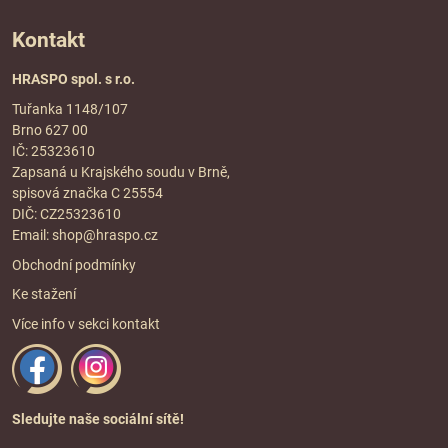
Kontakt
HRASPO spol. s r.o.
Tuřanka 1148/107
Brno 627 00
IČ: 25323610
Zapsaná u Krajského soudu v Brně,
spisová značka C 25554
DIČ: CZ25323610
Email:
shop@hraspo.cz
Obchodní podmínky
Ke stažení
Více info v sekci
kontakt
Sledujte naše sociální sítě!