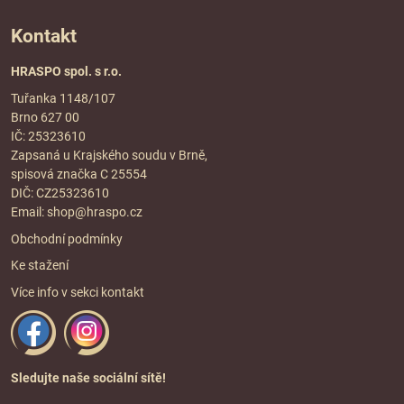
Kontakt
HRASPO spol. s r.o.
Tuřanka 1148/107
Brno 627 00
IČ: 25323610
Zapsaná u Krajského soudu v Brně,
spisová značka C 25554
DIČ: CZ25323610
Email:
shop@hraspo.cz
Obchodní podmínky
Ke stažení
Více info v sekci
kontakt
Sledujte naše sociální sítě!