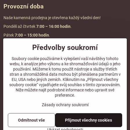
Provozní doba
Naše kamenná prodejna je otevřena každý všední den!
Pondělí až čtvrtek
7:00
– 16:00 hodin
.
Pátek
7:00 – 15:00 hodin
.
Předvolby soukromí
Doprava a platba
Soubory cookie používáme k vylepšení vaší návštěvy tohoto
webu, k analýze jeho výkonu a ke shromažďování údajů o jeho
DOPRAVA ZDARMA
používání. Můžeme k tomu použít nástroje a služby třetích
při objednávce nad
2000 Kč vč. DPH.
stran a shromážděná data mohou být přenášena partnerům v
EU, USA nebo jiných zemích. Kliknutím na „Přijmout všechny
*Nevztahuje se na paletovou přepravu.
soubory cookie“ vyjadřujete svůj souhlas s tímto zpracováním.
Níže můžete najít podrobné informace nebo upravit své
preference.
Zásady ochrany soukromí
Odmítnout vše
Přijmout všechny cookies
©
2026
Copyright
Předvolby soukromí
Zásady ochrany soukromí
Ukázat podrobnosti