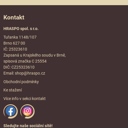
Kontakt
HRASPO spol. s r.o.
Tuřanka 1148/107
Brno 627 00
IČ: 25323610
Zapsaná u Krajského soudu v Brně,
spisová značka C 25554
DIČ: CZ25323610
Email:
shop@hraspo.cz
Obchodní podmínky
Ke stažení
Více info v sekci
kontakt
Sledujte naše sociální sítě!