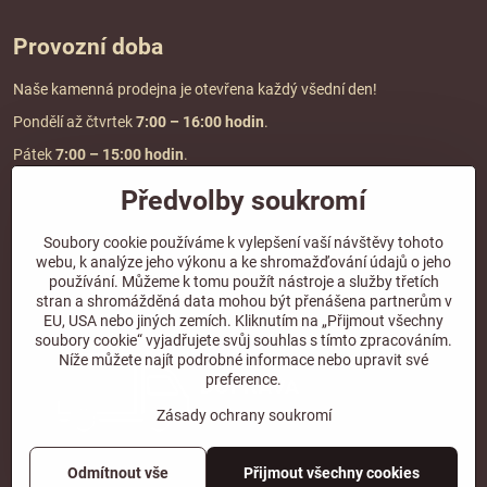
Provozní doba
Naše kamenná prodejna je otevřena každý všední den!
Pondělí až čtvrtek
7:00
– 16:00 hodin
.
Pátek
7:00 – 15:00 hodin
.
Předvolby soukromí
Doprava a platba
Soubory cookie používáme k vylepšení vaší návštěvy tohoto
webu, k analýze jeho výkonu a ke shromažďování údajů o jeho
DOPRAVA ZDARMA
používání. Můžeme k tomu použít nástroje a služby třetích
při objednávce nad
2000 Kč vč. DPH.
stran a shromážděná data mohou být přenášena partnerům v
EU, USA nebo jiných zemích. Kliknutím na „Přijmout všechny
*Nevztahuje se na paletovou přepravu.
soubory cookie“ vyjadřujete svůj souhlas s tímto zpracováním.
Níže můžete najít podrobné informace nebo upravit své
preference.
Zásady ochrany soukromí
Odmítnout vše
Přijmout všechny cookies