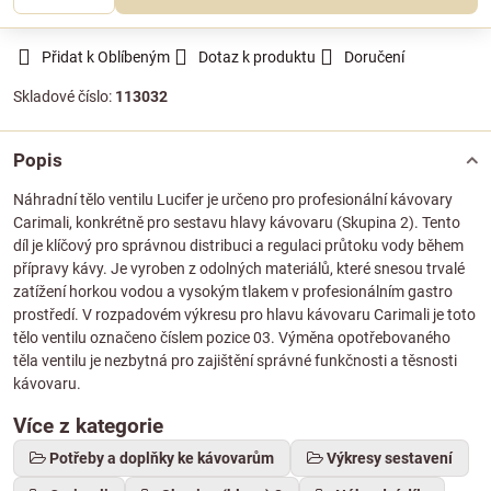
Přidat k Oblíbeným
Dotaz k produktu
Doručení
Skladové číslo:
113032
Popis
Náhradní tělo ventilu Lucifer je určeno pro profesionální kávovary
Carimali, konkrétně pro sestavu hlavy kávovaru (Skupina 2). Tento
díl je klíčový pro správnou distribuci a regulaci průtoku vody během
přípravy kávy. Je vyroben z odolných materiálů, které snesou trvalé
zatížení horkou vodou a vysokým tlakem v profesionálním gastro
prostředí. V rozpadovém výkresu pro hlavu kávovaru Carimali je toto
tělo ventilu označeno číslem pozice 03. Výměna opotřebovaného
těla ventilu je nezbytná pro zajištění správné funkčnosti a těsnosti
kávovaru.
Více z kategorie
Potřeby a doplňky ke kávovarům
Výkresy sestavení