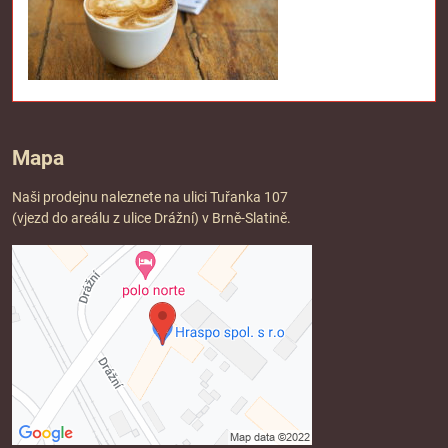
Mapa
Naši prodejnu naleznete na ulici Tuřanka 107
(vjezd do areálu z ulice Drážní) v Brně-Slatině.