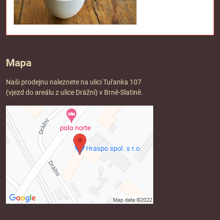
Mapa
Naši prodejnu naleznete na ulici Tuřanka 107
(vjezd do areálu z ulice Drážní) v Brně-Slatině.