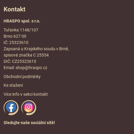
Kontakt
HRASPO spol. s r.o.
Tuřanka 1148/107
Brno 627 00
IČ: 25323610
Zapsaná u Krajského soudu v Brně,
spisová značka C 25554
DIČ: CZ25323610
Email:
shop@hraspo.cz
Obchodní podmínky
Ke stažení
Více info v sekci
kontakt
Sledujte naše sociální sítě!