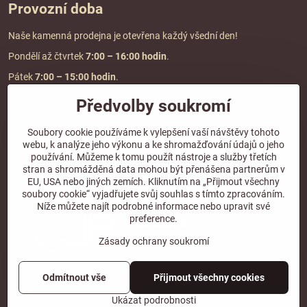
Provozní doba
Naše kamenná prodejna je otevřena každý všední den!
Pondělí až čtvrtek
7:00
– 16:00 hodin
.
Pátek
7:00 – 15:00 hodin
.
Předvolby soukromí
Doprava a platba
Soubory cookie používáme k vylepšení vaší návštěvy tohoto
webu, k analýze jeho výkonu a ke shromažďování údajů o jeho
DOPRAVA ZDARMA
používání. Můžeme k tomu použít nástroje a služby třetích
při objednávce nad
2000 Kč vč. DPH.
stran a shromážděná data mohou být přenášena partnerům v
EU, USA nebo jiných zemích. Kliknutím na „Přijmout všechny
*Nevztahuje se na paletovou přepravu.
soubory cookie“ vyjadřujete svůj souhlas s tímto zpracováním.
Níže můžete najít podrobné informace nebo upravit své
preference.
Zásady ochrany soukromí
Odmítnout vše
Přijmout všechny cookies
©
2026
Copyright
Předvolby soukromí
Zásady ochrany soukromí
Ukázat podrobnosti
Vytvořeno systémem:
ByznysWeb.cz