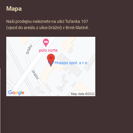
Mapa
Naši prodejnu naleznete na ulici Tuřanka 107
(vjezd do areálu z ulice Drážní) v Brně-Slatině.