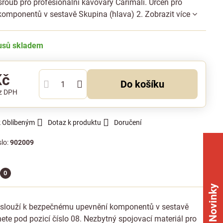
roub pro profesionální kávovary Carimali. Určen pro
komponentů v sestavě Skupina (hlava) 2.
Zobrazit více
kusů skladem
Kč
Do košíku
z DPH
k Oblíbeným
Dotaz k produktu
Doručení
slo:
902009
0
Novinky
íl slouží k bezpečnému upevnění komponentů v sestavě
te pod pozicí číslo 08. Nezbytný spojovací materiál pro