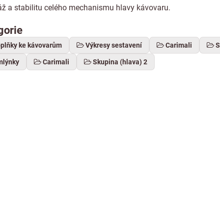
ž a stabilitu celého mechanismu hlavy kávovaru.
gorie
oplňky ke kávovarům
Výkresy sestavení
Carimali
S
mlýnky
Carimali
Skupina (hlava) 2