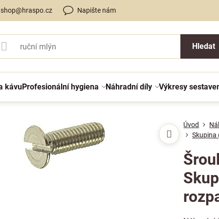
shop@hraspo.cz
Napište nám
Hledat
a kávu
Profesionální hygiena
Náhradní díly
Výkresy sestave
Úvod
Náh
Skupina 
Šrou
Skupi
rozp