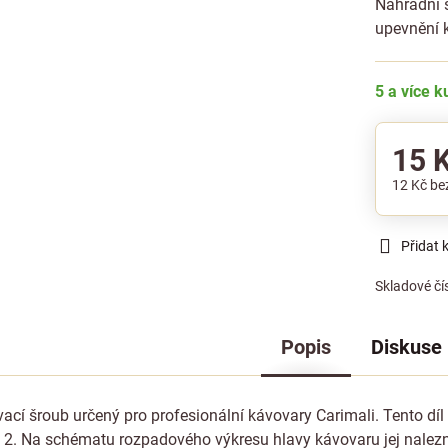
Náhradní š
upevnění 
5 a více 
15 
12 Kč
be
Přidat 
Skladové čí
Popis
Diskuse
ací šroub určený pro profesionální kávovary Carimali. Tento d
 2. Na schématu rozpadového výkresu hlavy kávovaru jej nalezne