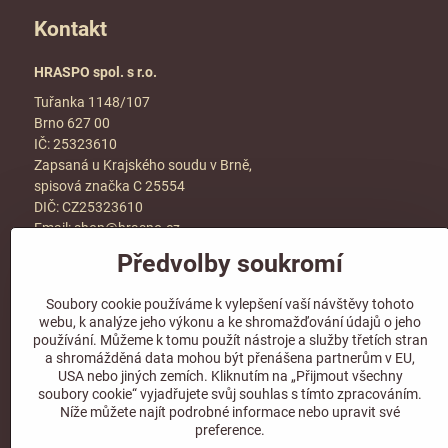
Kontakt
HRASPO spol. s r.o.
Tuřanka 1148/107
Brno 627 00
IČ: 25323610
Zapsaná u Krajského soudu v Brně,
spisová značka C 25554
DIČ: CZ25323610
Email:
shop@hraspo.cz
Předvolby soukromí
Obchodní podmínky
Ke stažení
Soubory cookie používáme k vylepšení vaší návštěvy tohoto
Více info v sekci
kontakt
webu, k analýze jeho výkonu a ke shromažďování údajů o jeho
používání. Můžeme k tomu použít nástroje a služby třetích stran
a shromážděná data mohou být přenášena partnerům v EU,
USA nebo jiných zemích. Kliknutím na „Přijmout všechny
soubory cookie“ vyjadřujete svůj souhlas s tímto zpracováním.
Sledujte naše sociální sítě!
Níže můžete najít podrobné informace nebo upravit své
preference.