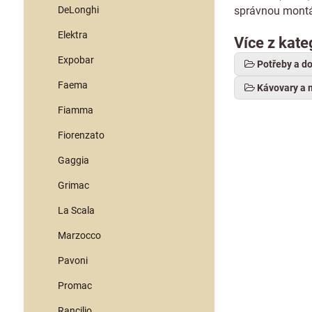
DeLonghi
správnou montá
Elektra
Více z kate
Expobar
Potřeby a d
Faema
Kávovary a 
Fiamma
Fiorenzato
Gaggia
Grimac
La Scala
Marzocco
Pavoni
Promac
Rancilio