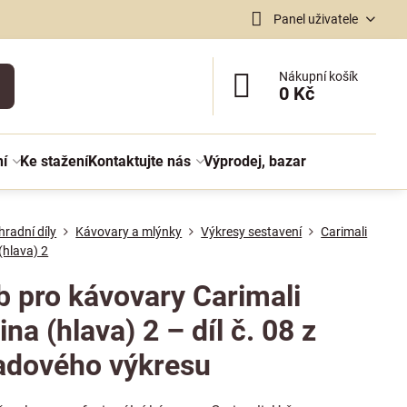
Panel uživatele
Nákupní košík
0 Kč
ní
Ke stažení
Kontaktujte nás
Výprodej, bazar
radní díly
Kávovary a mlýnky
Výkresy sestavení
Carimali
(hlava) 2
b pro kávovary Carimali
na (hlava) 2 – díl č. 08 z
adového výkresu