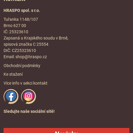
HRASPO spol. s r.o.
Tuřanka 1148/107
Brno 627 00
IČ: 25323610
Zapsaná u Krajského soudu v Brně,
spisová značka C 25554
DIČ: CZ25323610
Email:
shop@hraspo.cz
Obchodní podmínky
Ke stažení
Více info v sekci
kontakt
Sledujte naše sociální sítě!