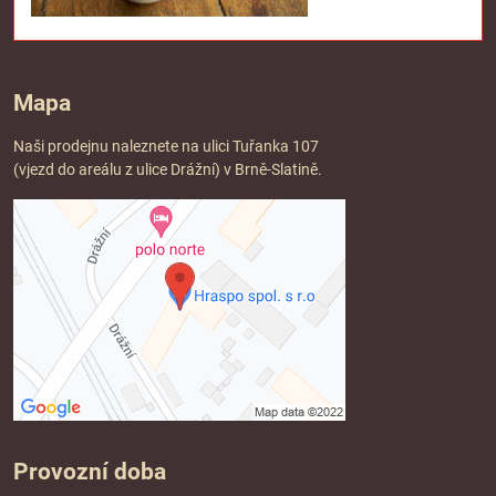
Mapa
Naši prodejnu naleznete na ulici Tuřanka 107
(vjezd do areálu z ulice Drážní) v Brně-Slatině.
Provozní doba