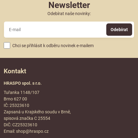
Newsletter
Odebírat naše novinky:
Odebírat
Chci se přihlásit k odběru novinek e-mailem
Kontakt
HRASPO spol. s r.o.
Tuřanka 1148/107
Brno 627 00
IČ: 25323610
Zapsaná u Krajského soudu v Brně,
spisová značka C 25554
DIČ: CZ25323610
Email:
shop@hraspo.cz