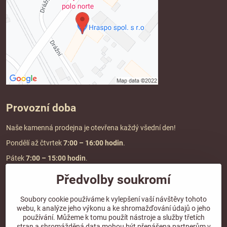
Provozní doba
Naše kamenná prodejna je otevřena každý všední den!
Pondělí až čtvrtek
7:00
– 16:00 hodin
.
Pátek
7:00 – 15:00 hodin
.
Předvolby soukromí
Doprava a platba
Soubory cookie používáme k vylepšení vaší návštěvy tohoto
webu, k analýze jeho výkonu a ke shromažďování údajů o jeho
DOPRAVA ZDARMA
používání. Můžeme k tomu použít nástroje a služby třetích
při objednávce nad
2000 Kč vč. DPH.
stran a shromážděná data mohou být přenášena partnerům v