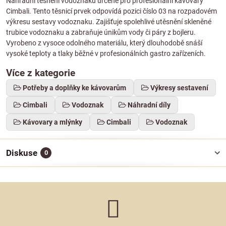
Náhradní těsnění vodoznaku určené pro profesionální kávovary
Cimbali. Tento těsnicí prvek odpovídá pozici číslo 03 na rozpadovém
výkresu sestavy vodoznaku. Zajišťuje spolehlivé utěsnění skleněné
trubice vodoznaku a zabraňuje únikům vody či páry z bojleru.
Vyrobeno z vysoce odolného materiálu, který dlouhodobě snáší
vysoké teploty a tlaky běžné v profesionálních gastro zařízeních.
Více z kategorie
Potřeby a doplňky ke kávovarům
Výkresy sestavení
Cimbali
Vodoznak
Náhradní díly
Kávovary a mlýnky
Cimbali
Vodoznak
Diskuse
0