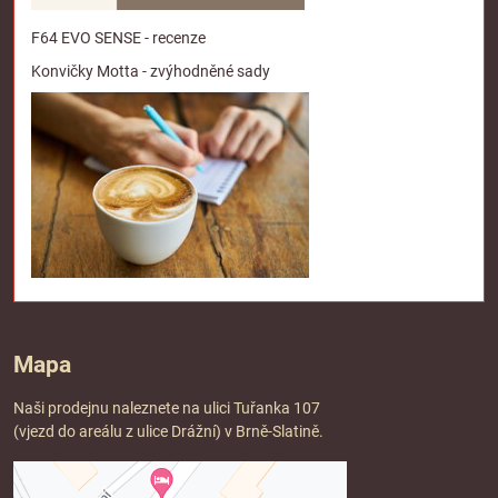
F64 EVO SENSE - recenze
Konvičky Motta - zvýhodněné sady
Mapa
Naši prodejnu naleznete na ulici Tuřanka 107
(vjezd do areálu z ulice Drážní) v Brně-Slatině.